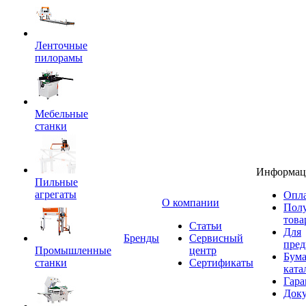
Ленточные
пилорамы
Мебельные
станки
Информац
Пильные
агрегаты
Опла
O компании
Пол
това
Статьи
Для
Бренды
Сервисный
пред
Промышленные
центр
Бум
станки
Сертификаты
ката
Гара
Док