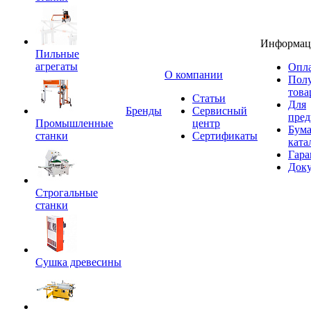
Информац
Пильные
агрегаты
Опла
O компании
Пол
това
Статьи
Для
Бренды
Сервисный
пред
Промышленные
центр
Бум
станки
Сертификаты
ката
Гара
Док
Строгальные
станки
Сушка древесины