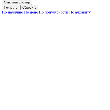
Очистить фильтр
Сбросить
По наличию
По цене
По популярности
По алфавиту