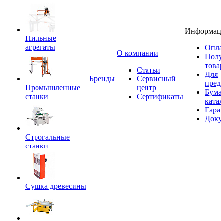
Информац
Пильные
агрегаты
Опла
O компании
Пол
това
Статьи
Для
Бренды
Сервисный
пред
Промышленные
центр
Бум
станки
Сертификаты
ката
Гара
Док
Строгальные
станки
Сушка древесины