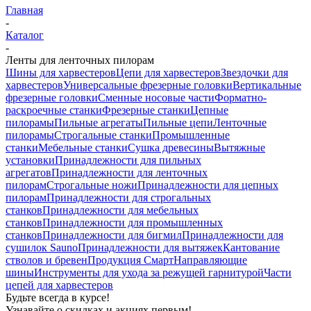
Главная
-
Каталог
-
Ленты для ленточных пилорам
Шины для харвестеров
Цепи для харвестеров
Звездочки для
харвестеров
Универсальные фрезерные головки
Вертикальные
фрезерные головки
Сменные носовые части
Форматно-
раскроечные станки
Фрезерные станки
Цепные
пилорамы
Пильные агрегаты
Пильные цепи
Ленточные
пилорамы
Строгальные станки
Промышленные
станки
Мебельные станки
Сушка древесины
Вытяжные
установки
Принадлежности для пильных
агрегатов
Принадлежности для ленточных
пилорам
Строгальные ножи
Принадлежности для цепных
пилорам
Принадлежности для строгальных
станков
Принадлежности для мебельных
станков
Принадлежности для промышленных
станков
Принадлежности для бигмил
Принадлежности для
сушилок Sauno
Принадлежности для вытяжек
Кантование
стволов и бревен
Продукция Смарт
Направляющие
шины
Инструменты для ухода за режущей гарнитурой
Части
цепей для харвестеров
Будьте всегда в курсе!
Узнавайте о скидках и акциях первым!