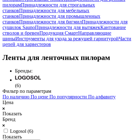
пилорам
Принадлежности для строгальных
станков
Принадлежности для мебельных
станков
Принадлежности для промышленных
станков
Принадлежности для бигмил
Принадлежности для
сушилок Sauno
Принадлежности для вытяжек
Кантование
стволов и бревен
Продукция Смарт
Направляющие
шины
Инструменты для ухода за режущей гарнитурой
Части
цепей для харвестеров
Ленты для ленточных пилорам
Бренды:
(6)
Фильтр по параметрам
По наличию
По цене
По популярности
По алфавиту
Цена
Показать
Бренд
Logosol (
6
)
Показать