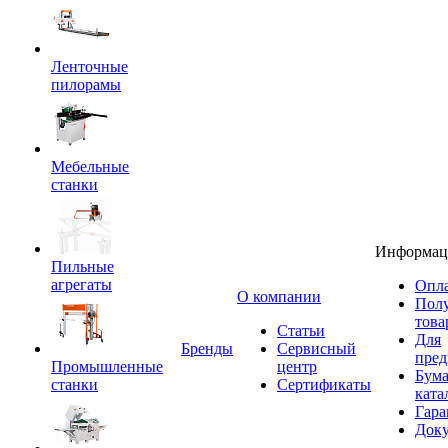
Ленточные
пилорамы
Мебельные
станки
Информац
Пильные
агрегаты
Опла
O компании
Пол
това
Статьи
Для
Бренды
Сервисный
пред
Промышленные
центр
Бум
станки
Сертификаты
ката
Гара
Док