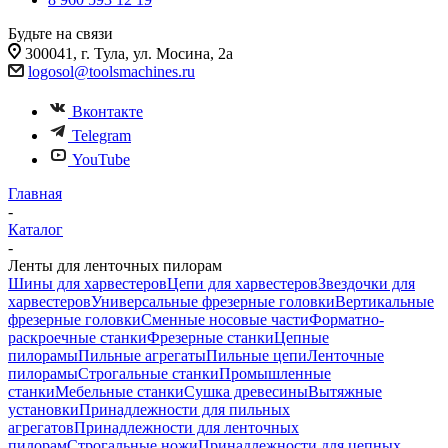
Будьте на связи
300041, г. Тула, ул. Мосина, 2а
logosol@toolsmachines.ru
Вконтакте
Telegram
YouTube
Главная
-
Каталог
-
Ленты для ленточных пилорам
Шины для харвестеров
Цепи для харвестеров
Звездочки для
харвестеров
Универсальные фрезерные головки
Вертикальные
фрезерные головки
Сменные носовые части
Форматно-
раскроечные станки
Фрезерные станки
Цепные
пилорамы
Пильные агрегаты
Пильные цепи
Ленточные
пилорамы
Строгальные станки
Промышленные
станки
Мебельные станки
Сушка древесины
Вытяжные
установки
Принадлежности для пильных
агрегатов
Принадлежности для ленточных
пилорам
Строгальные ножи
Принадлежности для цепных