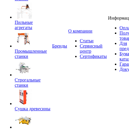
Информац
Пильные
агрегаты
Опла
O компании
Пол
това
Статьи
Для
Бренды
Сервисный
пред
Промышленные
центр
Бум
станки
Сертификаты
ката
Гара
Док
Строгальные
станки
Сушка древесины