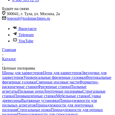
Будьте на связи
300041, г. Тула, ул. Мосина, 2а
logosol@toolsmachines.ru
Вконтакте
Telegram
YouTube
Главная
-
Каталог
-
Цепные пилорамы
Шины для харвестеров
Цепи для харвестеров
Звездочки для
харвестеров
Универсальные фрезерные головки
Вертикальные
фрезерные головки
Сменные носовые части
Форматно-
раскроечные станки
Фрезерные станки
Пильные
агрегаты
Пильные цепи
Ленточные пилорамы
Строгальные
станки
Промышленные станки
Мебельные станки
Сушка
древесины
Вытяжные установки
Принадлежности для
пильных агрегатов
Принадлежности для ленточных
пилорам
Строгальные ножи
Принадлежности для цепных
пилорам
Принадлежности для строгальных