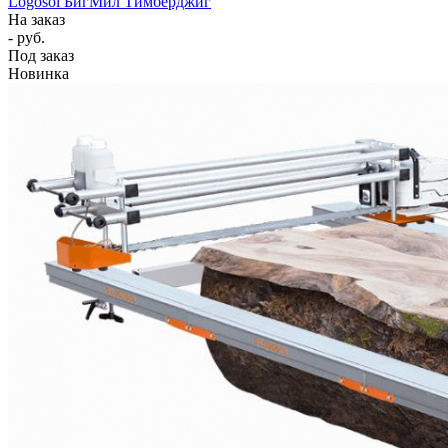
Logosol БигМил Тимберджиг
На заказ
- руб.
Под заказ
Новинка