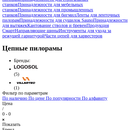
станков
Принадлежности для мебельных
станков
Принадлежности для промышленных
станков
Принадлежности для бигмил
Ленты для ленточных
пилорам
Принадлежности для сушилок Sauno
Принадлежности
для вытяжек
Кантование стволов и бревен
Продукция
Смарт
Направляющие шины
Инструменты для ухода за
режущей гарнитурой
Части цепей для харвестеров
Цепные пилорамы
Бренды:
(5)
(1)
Фильтр по параметрам
По наличию
По цене
По популярности
По алфавиту
Цена
/
0 - 0
Показать
Бренд