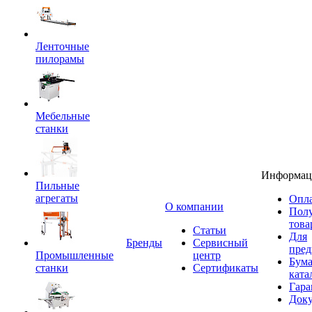
Ленточные
пилорамы
Мебельные
станки
Информац
Пильные
агрегаты
Опла
O компании
Пол
това
Статьи
Для
Бренды
Сервисный
пред
Промышленные
центр
Бум
станки
Сертификаты
ката
Гара
Док