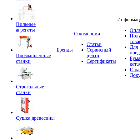
Информац
Пильные
агрегаты
Опла
O компании
Пол
това
Статьи
Для
Бренды
Сервисный
пред
Промышленные
центр
Бум
станки
Сертификаты
ката
Гара
Док
Строгальные
станки
Сушка древесины