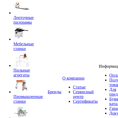
Ленточные
пилорамы
Мебельные
станки
Информац
Пильные
агрегаты
Опла
O компании
Пол
това
Статьи
Для
Бренды
Сервисный
пред
Промышленные
центр
Бум
станки
Сертификаты
ката
Гара
Док