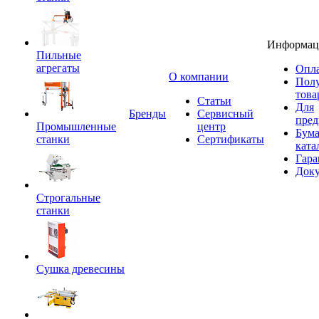
Информац
Пильные
агрегаты
Опла
O компании
Пол
това
Статьи
Для
Бренды
Сервисный
пред
Промышленные
центр
Бум
станки
Сертификаты
ката
Гара
Док
Строгальные
станки
Сушка древесины