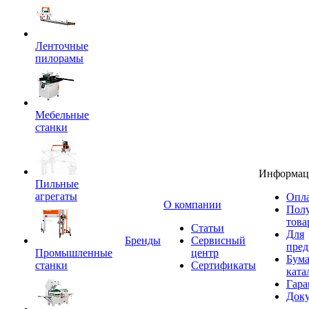
Ленточные
пилорамы
Мебельные
станки
Информац
Пильные
агрегаты
Опла
O компании
Пол
това
Статьи
Для
Бренды
Сервисный
пред
Промышленные
центр
Бум
станки
Сертификаты
ката
Гара
Док