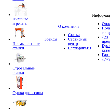
Информац
Пильные
агрегаты
Опла
O компании
Пол
това
Статьи
Для
Бренды
Сервисный
пред
Промышленные
центр
Бум
станки
Сертификаты
ката
Гара
Док
Строгальные
станки
Сушка древесины