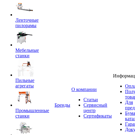
Ленточные
пилорамы
Мебельные
станки
Информац
Пильные
агрегаты
Опла
O компании
Пол
това
Статьи
Для
Бренды
Сервисный
пред
Промышленные
центр
Бум
станки
Сертификаты
ката
Гара
Док