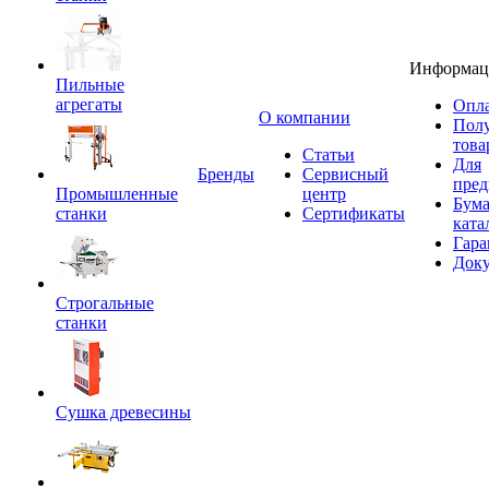
Информац
Пильные
агрегаты
Опла
O компании
Пол
това
Статьи
Для
Бренды
Сервисный
пред
Промышленные
центр
Бум
станки
Сертификаты
ката
Гара
Док
Строгальные
станки
Сушка древесины