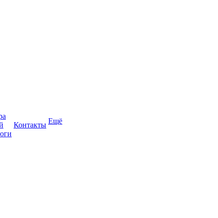
ра
Ещё
й
Контакты
оги