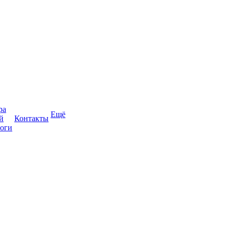
ра
Ещё
й
Контакты
оги