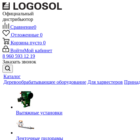
Официальный
дистрибьютор
Сравнение
0
Отложенные
0
Корзина
пусто
0
Войти
Мой кабинет
8 960 593 12 19
Заказать звонок
Каталог
Деревообрабатывающее оборудование
Для харвестеров
Принад
Вытяжные установки
Ленточные пилорамы