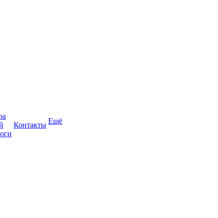
ра
Ещё
й
Контакты
оги