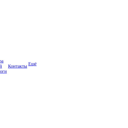
ра
Ещё
й
Контакты
оги