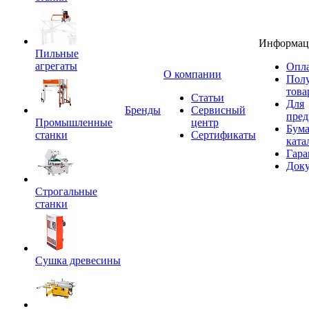
Информац
Пильные
агрегаты
Опла
O компании
Пол
това
Статьи
Для
Бренды
Сервисный
пред
Промышленные
центр
Бум
станки
Сертификаты
ката
Гара
Док
Строгальные
станки
Сушка древесины