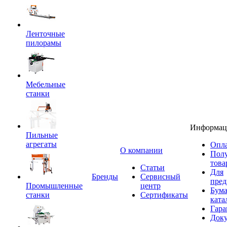
Ленточные
пилорамы
Мебельные
станки
Информац
Пильные
агрегаты
Опла
O компании
Пол
това
Статьи
Для
Бренды
Сервисный
пред
Промышленные
центр
Бум
станки
Сертификаты
ката
Гара
Док