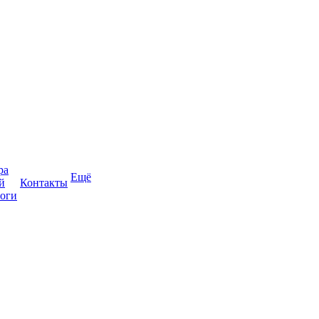
ра
Ещё
й
Контакты
оги