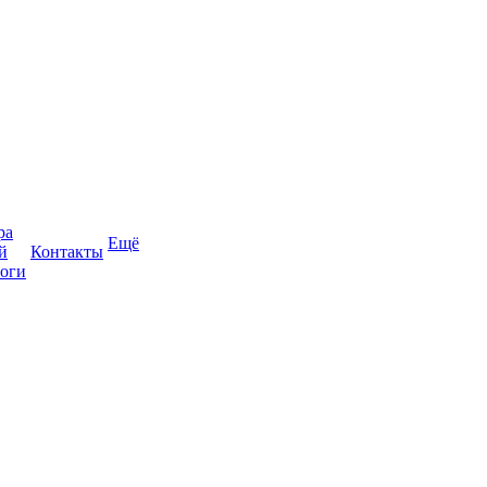
ра
Ещё
й
Контакты
оги