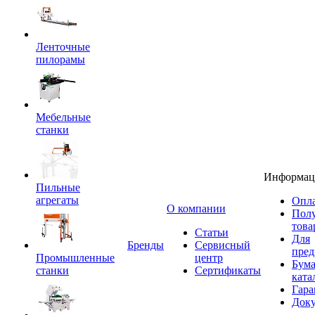
Ленточные
пилорамы
Мебельные
станки
Информац
Пильные
агрегаты
Опла
O компании
Пол
това
Статьи
Для
Бренды
Сервисный
пред
Промышленные
центр
Бум
станки
Сертификаты
ката
Гара
Док