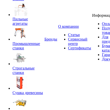
Информац
Пильные
агрегаты
Опла
O компании
Пол
това
Статьи
Для
Бренды
Сервисный
пред
Промышленные
центр
Бум
станки
Сертификаты
ката
Гара
Док
Строгальные
станки
Сушка древесины