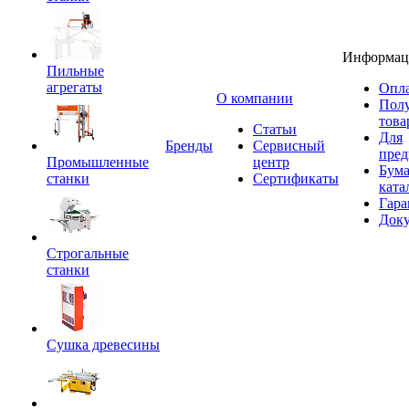
Информац
Пильные
агрегаты
Опла
O компании
Пол
това
Статьи
Для
Бренды
Сервисный
пред
Промышленные
центр
Бум
станки
Сертификаты
ката
Гара
Док
Строгальные
станки
Сушка древесины