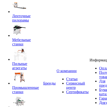
Ленточные
пилорамы
Мебельные
станки
Информац
Пильные
агрегаты
Опла
O компании
Пол
това
Статьи
Для
Бренды
Сервисный
пред
Промышленные
центр
Бум
станки
Сертификаты
ката
Гара
Док