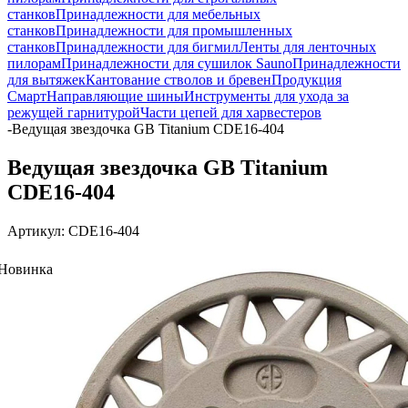
станков
Принадлежности для мебельных
станков
Принадлежности для промышленных
станков
Принадлежности для бигмил
Ленты для ленточных
пилорам
Принадлежности для сушилок Sauno
Принадлежности
для вытяжек
Кантование стволов и бревен
Продукция
Смарт
Направляющие шины
Инструменты для ухода за
режущей гарнитурой
Части цепей для харвестеров
-
Ведущая звездочка GB Titanium CDE16-404
Ведущая звездочка GB Titanium
CDE16-404
Артикул:
CDE16-404
Новинка