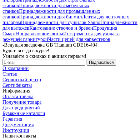
станков
Принадлежности для мебельных
станков
Принадлежности для промышленных
станков
Принадлежности для бигмил
Ленты для ленточных
пилорам
Принадлежности для сушилок Sauno
Принадлежности
для вытяжек
Кантование стволов и бревен
Продукция
Смарт
Направляющие шины
Инструменты для ухода за
режущей гарнитурой
Части цепей для харвестеров
-
Ведущая звездочка GB Titanium CDE16-404
Будьте всегда в курсе!
Узнавайте о скидках и акциях первым!
О компании
Статьи
Сервисный центр
Сертификаты
Информация
Оплата товара
Получение товара
Для предприятий
Бумажные каталоги
Гарантия
Документация
Инструкции
Наши контакты