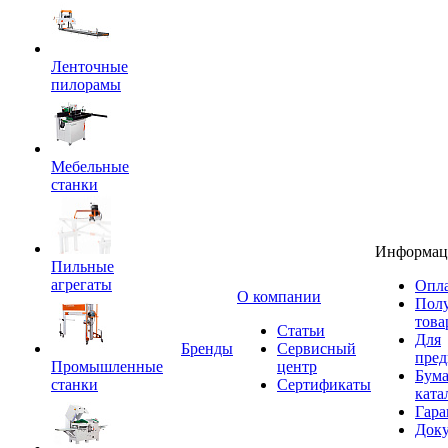
Ленточные
пилорамы
Мебельные
станки
Информац
Пильные
агрегаты
Опла
O компании
Пол
това
Статьи
Для
Бренды
Сервисный
пред
Промышленные
центр
Бум
станки
Сертификаты
ката
Гара
Док