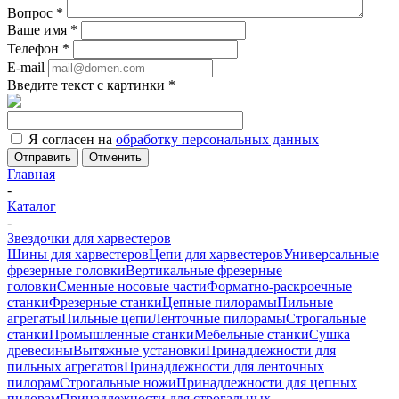
Вопрос
*
Ваше имя
*
Телефон
*
E-mail
Введите текст с картинки
*
Я согласен на
обработку персональных данных
Отменить
Главная
-
Каталог
-
Звездочки для харвестеров
Шины для харвестеров
Цепи для харвестеров
Универсальные
фрезерные головки
Вертикальные фрезерные
головки
Сменные носовые части
Форматно-раскроечные
станки
Фрезерные станки
Цепные пилорамы
Пильные
агрегаты
Пильные цепи
Ленточные пилорамы
Строгальные
станки
Промышленные станки
Мебельные станки
Сушка
древесины
Вытяжные установки
Принадлежности для
пильных агрегатов
Принадлежности для ленточных
пилорам
Строгальные ножи
Принадлежности для цепных
пилорам
Принадлежности для строгальных