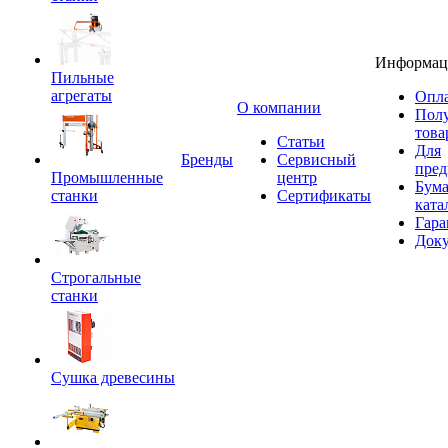
Информац
Пильные
агрегаты
Опла
O компании
Пол
това
Статьи
Для
Бренды
Сервисный
пред
Промышленные
центр
Бум
станки
Сертификаты
ката
Гара
Док
Строгальные
станки
Сушка древесины