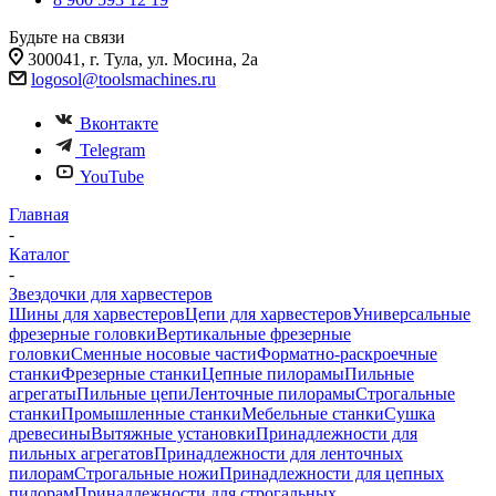
Будьте на связи
300041, г. Тула, ул. Мосина, 2а
logosol@toolsmachines.ru
Вконтакте
Telegram
YouTube
Главная
-
Каталог
-
Звездочки для харвестеров
Шины для харвестеров
Цепи для харвестеров
Универсальные
фрезерные головки
Вертикальные фрезерные
головки
Сменные носовые части
Форматно-раскроечные
станки
Фрезерные станки
Цепные пилорамы
Пильные
агрегаты
Пильные цепи
Ленточные пилорамы
Строгальные
станки
Промышленные станки
Мебельные станки
Сушка
древесины
Вытяжные установки
Принадлежности для
пильных агрегатов
Принадлежности для ленточных
пилорам
Строгальные ножи
Принадлежности для цепных
пилорам
Принадлежности для строгальных