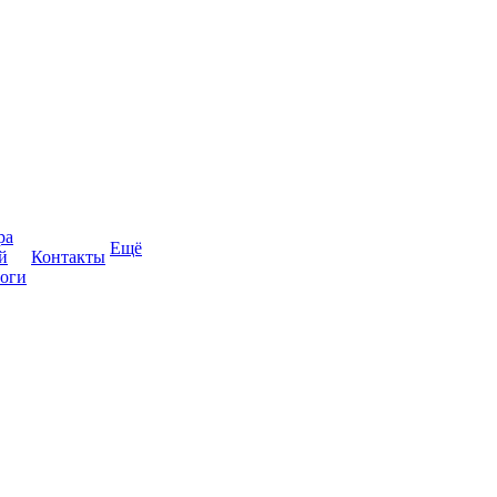
ра
Ещё
й
Контакты
оги