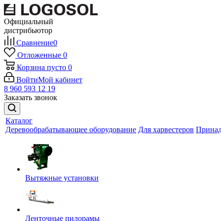
Официальный
дистрибьютор
Сравнение
0
Отложенные
0
Корзина
пусто
0
Войти
Мой кабинет
8 960 593 12 19
Заказать звонок
Каталог
Деревообрабатывающее оборудование
Для харвестеров
Принад
Вытяжные установки
Ленточные пилорамы