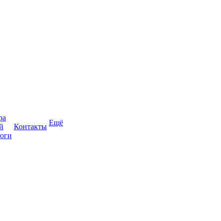
ра
Ещё
й
Контакты
оги