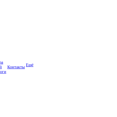
ра
Ещё
й
Контакты
оги