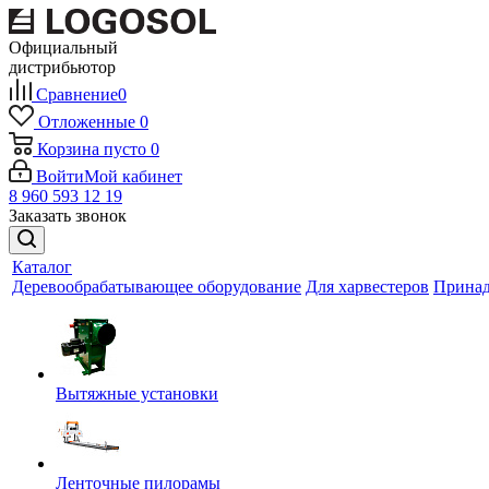
Официальный
дистрибьютор
Сравнение
0
Отложенные
0
Корзина
пусто
0
Войти
Мой кабинет
8 960 593 12 19
Заказать звонок
Каталог
Деревообрабатывающее оборудование
Для харвестеров
Принад
Вытяжные установки
Ленточные пилорамы