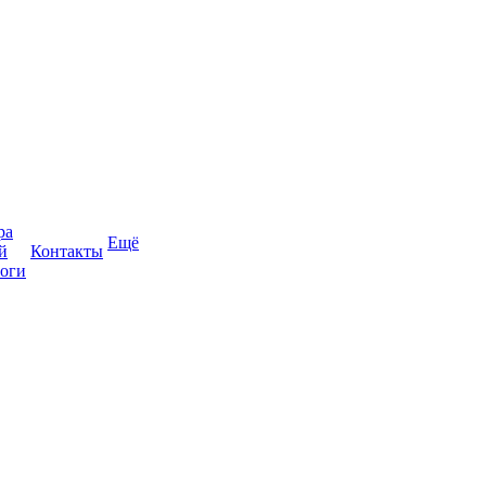
ра
Ещё
й
Контакты
оги