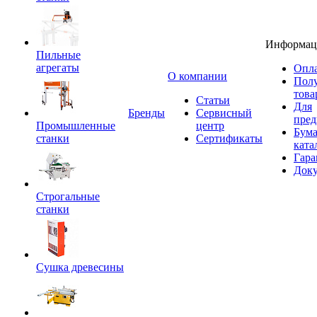
Информац
Пильные
агрегаты
Опла
O компании
Пол
това
Статьи
Для
Бренды
Сервисный
пред
Промышленные
центр
Бум
станки
Сертификаты
ката
Гара
Док
Строгальные
станки
Сушка древесины