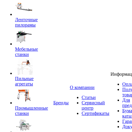
Ленточные
пилорамы
Мебельные
станки
Информац
Пильные
агрегаты
Опла
O компании
Пол
това
Статьи
Для
Бренды
Сервисный
пред
Промышленные
центр
Бум
станки
Сертификаты
ката
Гара
Док