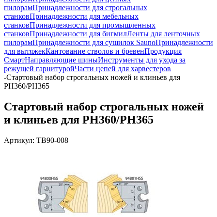
пилорам
Принадлежности для строгальных
станков
Принадлежности для мебельных
станков
Принадлежности для промышленных
станков
Принадлежности для бигмил
Ленты для ленточных
пилорам
Принадлежности для сушилок Sauno
Принадлежности
для вытяжек
Кантование стволов и бревен
Продукция
Смарт
Направляющие шины
Инструменты для ухода за
режущей гарнитурой
Части цепей для харвестеров
-
Стартовый набор строгальных ножей и клиньев для
PH360/PH365
Стартовый набор строгальных ножей
и клиньев для PH360/PH365
Артикул:
TB90-008