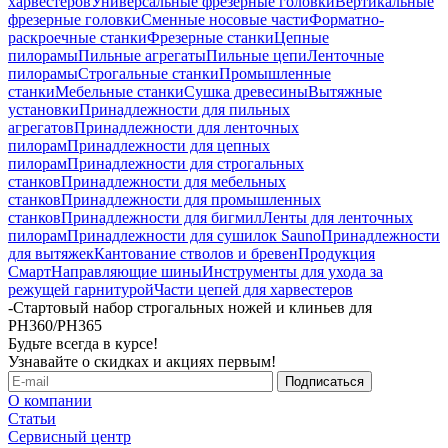
харвестеров
Универсальные фрезерные головки
Вертикальные
фрезерные головки
Сменные носовые части
Форматно-
раскроечные станки
Фрезерные станки
Цепные
пилорамы
Пильные агрегаты
Пильные цепи
Ленточные
пилорамы
Строгальные станки
Промышленные
станки
Мебельные станки
Сушка древесины
Вытяжные
установки
Принадлежности для пильных
агрегатов
Принадлежности для ленточных
пилорам
Принадлежности для цепных
пилорам
Принадлежности для строгальных
станков
Принадлежности для мебельных
станков
Принадлежности для промышленных
станков
Принадлежности для бигмил
Ленты для ленточных
пилорам
Принадлежности для сушилок Sauno
Принадлежности
для вытяжек
Кантование стволов и бревен
Продукция
Смарт
Направляющие шины
Инструменты для ухода за
режущей гарнитурой
Части цепей для харвестеров
-
Стартовый набор строгальных ножей и клиньев для
PH360/PH365
Будьте всегда в курсе!
Узнавайте о скидках и акциях первым!
О компании
Статьи
Сервисный центр