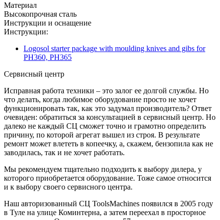
Материал
Высокопрочная сталь
Инструкции и оснащение
Инструкции:
Logosol starter package with moulding knives and gibs for
PH360, PH365
Сервисный центр
Исправная работа техники – это залог ее долгой службы. Но
что делать, когда любимое оборудование просто не хочет
функционировать так, как это задумал производитель? Ответ
очевиден: обратиться за консультацией в сервисный центр. Но
далеко не каждый СЦ сможет точно и грамотно определить
причину, по которой агрегат вышел из строя. В результате
ремонт может влететь в копеечку, а, скажем, бензопила как не
заводилась, так и не хочет работать.
Мы рекомендуем тщательно подходить к выбору дилера, у
которого приобретается оборудование. Тоже самое относится
и к выбору своего сервисного центра.
Наш авторизованный СЦ ToolsMachines появился в 2005 году
в Туле на улице Коминтерна, а затем переехал в просторное