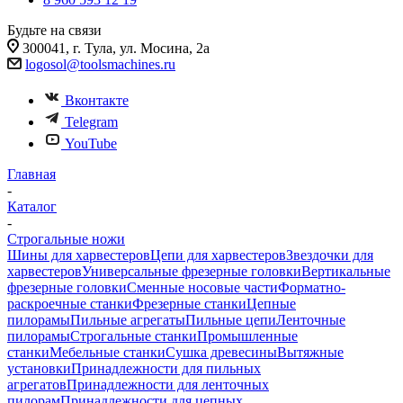
Будьте на связи
300041, г. Тула, ул. Мосина, 2а
logosol@toolsmachines.ru
Вконтакте
Telegram
YouTube
Главная
-
Каталог
-
Строгальные ножи
Шины для харвестеров
Цепи для харвестеров
Звездочки для
харвестеров
Универсальные фрезерные головки
Вертикальные
фрезерные головки
Сменные носовые части
Форматно-
раскроечные станки
Фрезерные станки
Цепные
пилорамы
Пильные агрегаты
Пильные цепи
Ленточные
пилорамы
Строгальные станки
Промышленные
станки
Мебельные станки
Сушка древесины
Вытяжные
установки
Принадлежности для пильных
агрегатов
Принадлежности для ленточных
пилорам
Принадлежности для цепных