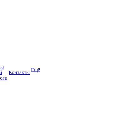
ра
Ещё
й
Контакты
оги