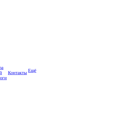
ра
Ещё
й
Контакты
оги