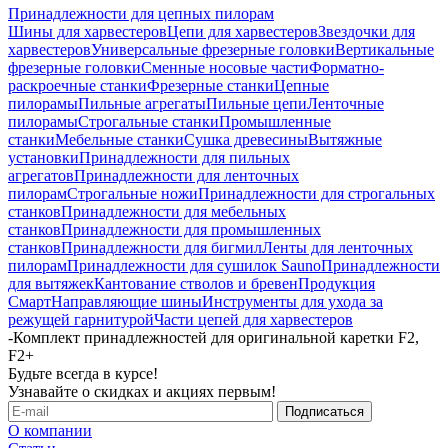
Принадлежности для цепных пилорам
Шины для харвестеров
Цепи для харвестеров
Звездочки для
харвестеров
Универсальные фрезерные головки
Вертикальные
фрезерные головки
Сменные носовые части
Форматно-
раскроечные станки
Фрезерные станки
Цепные
пилорамы
Пильные агрегаты
Пильные цепи
Ленточные
пилорамы
Строгальные станки
Промышленные
станки
Мебельные станки
Сушка древесины
Вытяжные
установки
Принадлежности для пильных
агрегатов
Принадлежности для ленточных
пилорам
Строгальные ножи
Принадлежности для строгальных
станков
Принадлежности для мебельных
станков
Принадлежности для промышленных
станков
Принадлежности для бигмил
Ленты для ленточных
пилорам
Принадлежности для сушилок Sauno
Принадлежности
для вытяжек
Кантование стволов и бревен
Продукция
Смарт
Направляющие шины
Инструменты для ухода за
режущей гарнитурой
Части цепей для харвестеров
-
Комплект принадлежностей для оригинальной каретки F2,
F2+
Будьте всегда в курсе!
Узнавайте о скидках и акциях первым!
О компании