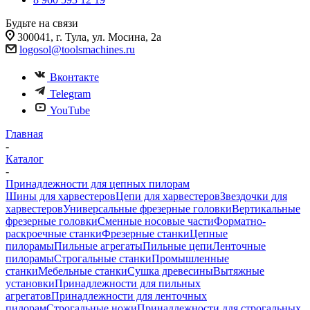
Будьте на связи
300041, г. Тула, ул. Мосина, 2а
logosol@toolsmachines.ru
Вконтакте
Telegram
YouTube
Главная
-
Каталог
-
Принадлежности для цепных пилорам
Шины для харвестеров
Цепи для харвестеров
Звездочки для
харвестеров
Универсальные фрезерные головки
Вертикальные
фрезерные головки
Сменные носовые части
Форматно-
раскроечные станки
Фрезерные станки
Цепные
пилорамы
Пильные агрегаты
Пильные цепи
Ленточные
пилорамы
Строгальные станки
Промышленные
станки
Мебельные станки
Сушка древесины
Вытяжные
установки
Принадлежности для пильных
агрегатов
Принадлежности для ленточных
пилорам
Строгальные ножи
Принадлежности для строгальных