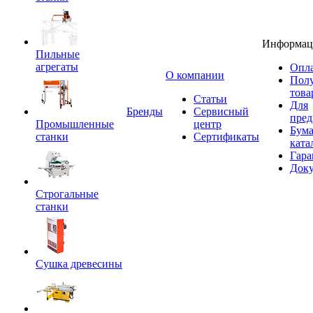
Информац
Пильные
агрегаты
Опла
O компании
Пол
това
Статьи
Для
Бренды
Сервисный
пред
Промышленные
центр
Бум
станки
Сертификаты
ката
Гара
Док
Строгальные
станки
Сушка древесины