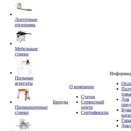
Ленточные
пилорамы
Мебельные
станки
Информац
Пильные
агрегаты
Опла
O компании
Пол
това
Статьи
Для
Бренды
Сервисный
пред
Промышленные
центр
Бум
станки
Сертификаты
ката
Гара
Док