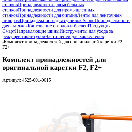
станков
Принадлежности для мебельных
станков
Принадлежности для промышленных
станков
Принадлежности для бигмил
Ленты для ленточных
пилорам
Принадлежности для сушилок Sauno
Принадлежности
для вытяжек
Кантование стволов и бревен
Продукция
Смарт
Направляющие шины
Инструменты для ухода за
режущей гарнитурой
Части цепей для харвестеров
-
Комплект принадлежностей для оригинальной каретки F2,
F2+
Комплект принадлежностей для
оригинальной каретки F2, F2+
Артикул:
4525-001-0015