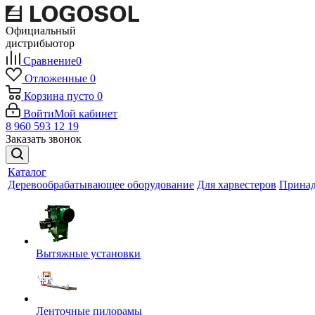
Официальный
дистрибьютор
Сравнение
0
Отложенные
0
Корзина
пусто
0
Войти
Мой кабинет
8 960 593 12 19
Заказать звонок
Каталог
Деревообрабатывающее оборудование
Для харвестеров
Принад
Вытяжные установки
Ленточные пилорамы