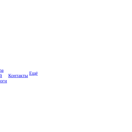
ра
Ещё
й
Контакты
оги