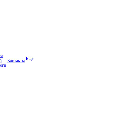
ра
Ещё
й
Контакты
оги