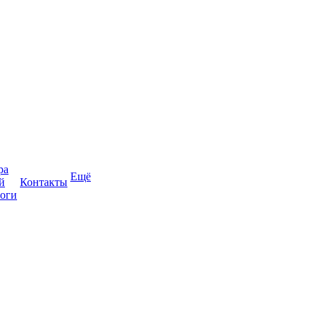
ра
Ещё
й
Контакты
оги