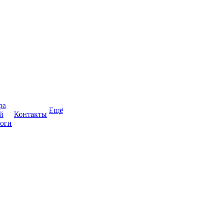
ра
Ещё
й
Контакты
оги