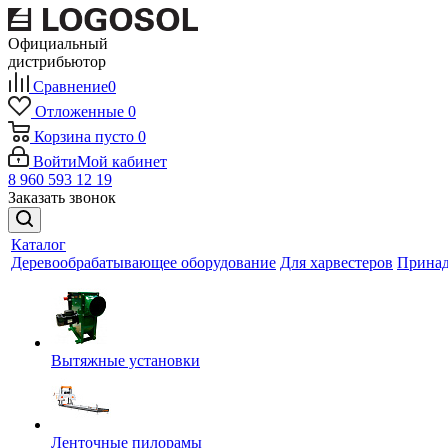
Официальный
дистрибьютор
Сравнение
0
Отложенные
0
Корзина
пусто
0
Войти
Мой кабинет
8 960 593 12 19
Заказать звонок
Каталог
Деревообрабатывающее оборудование
Для харвестеров
Принад
Вытяжные установки
Ленточные пилорамы