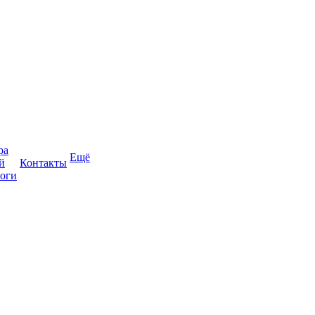
ра
Ещё
й
Контакты
оги