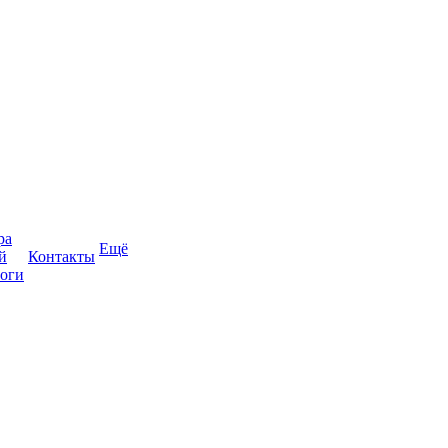
ра
Ещё
й
Контакты
оги