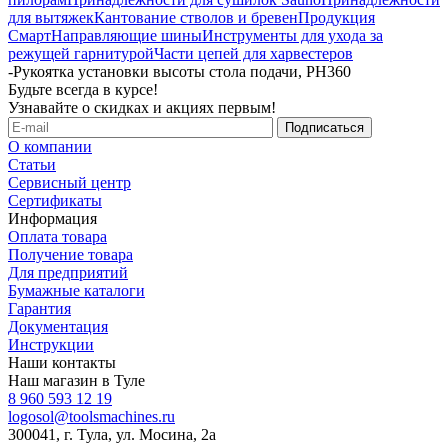
для вытяжек
Кантование стволов и бревен
Продукция
Смарт
Направляющие шины
Инструменты для ухода за
режущей гарнитурой
Части цепей для харвестеров
-
Рукоятка установки высоты стола подачи, PH360
Будьте всегда в курсе!
Узнавайте о скидках и акциях первым!
О компании
Статьи
Сервисный центр
Сертификаты
Информация
Оплата товара
Получение товара
Для предприятий
Бумажные каталоги
Гарантия
Документация
Инструкции
Наши контакты
Наш магазин в Туле
8 960 593 12 19
logosol@toolsmachines.ru
300041, г. Тула, ул. Мосина, 2а