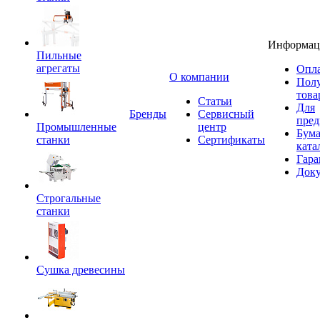
Информац
Пильные
агрегаты
Опла
O компании
Пол
това
Статьи
Для
Бренды
Сервисный
пред
Промышленные
центр
Бум
станки
Сертификаты
ката
Гара
Док
Строгальные
станки
Сушка древесины