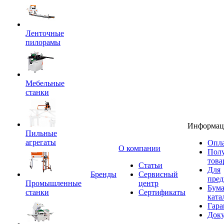
Ленточные
пилорамы
Мебельные
станки
Информац
Пильные
агрегаты
Опла
O компании
Пол
това
Статьи
Для
Бренды
Сервисный
пред
Промышленные
центр
Бум
станки
Сертификаты
ката
Гара
Док