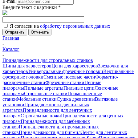
E-mail
Введите текст с картинки
*
Я согласен на
обработку персональных данных
Отменить
Главная
-
Каталог
-
Принадлежности для строгальных станков
Шины для харвестеров
Цепи для харвестеров
Звездочки для
харвестеров
Универсальные фрезерные головки
Вертикальные
фрезерные головки
Сменные носовые части
Форматно-
раскроечные станки
Фрезерные станки
Цепные
пилорамы
Пильные агрегаты
Пильные цепи
Ленточные
пилорамы
Строгальные станки
Промышленные
станки
Мебельные станки
Сушка древесины
Вытяжные
установки
Принадлежности для пильных
агрегатов
Принадлежности для ленточных
пилорам
Строгальные ножи
Принадлежности для цепных
пилорам
Принадлежности для мебельных
станков
Принадлежности для промышленных
станков
Принадлежности для бигмил
Ленты для ленточных
пилорам
Принадлежности для сушилок Sauno
Принадлежности