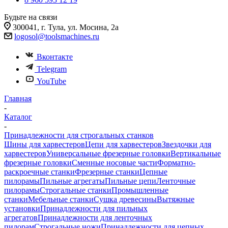
Будьте на связи
300041, г. Тула, ул. Мосина, 2а
logosol@toolsmachines.ru
Вконтакте
Telegram
YouTube
Главная
-
Каталог
-
Принадлежности для строгальных станков
Шины для харвестеров
Цепи для харвестеров
Звездочки для
харвестеров
Универсальные фрезерные головки
Вертикальные
фрезерные головки
Сменные носовые части
Форматно-
раскроечные станки
Фрезерные станки
Цепные
пилорамы
Пильные агрегаты
Пильные цепи
Ленточные
пилорамы
Строгальные станки
Промышленные
станки
Мебельные станки
Сушка древесины
Вытяжные
установки
Принадлежности для пильных
агрегатов
Принадлежности для ленточных
пилорам
Строгальные ножи
Принадлежности для цепных