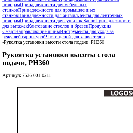
пилорам
Принадлежности для мебельных
станков
Принадлежности для промышленных
станков
Принадлежности для бигмил
Ленты для ленточных
пилорам
Принадлежности для сушилок Sauno
Принадлежности
для вытяжек
Кантование стволов и бревен
Продукция
Смарт
Направляющие шины
Инструменты для ухода за
режущей гарнитурой
Части цепей для харвестеров
-
Рукоятка установки высоты стола подачи, PH360
Рукоятка установки высоты стола
подачи, PH360
Артикул:
7536-001-0211