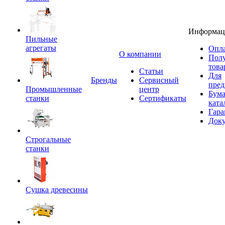
Информац
Пильные
агрегаты
Опла
O компании
Пол
това
Статьи
Для
Бренды
Сервисный
пред
Промышленные
центр
Бум
станки
Сертификаты
ката
Гара
Док
Строгальные
станки
Сушка древесины