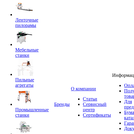
Ленточные
пилорамы
Мебельные
станки
Информац
Пильные
агрегаты
Опла
O компании
Пол
това
Статьи
Для
Бренды
Сервисный
пред
Промышленные
центр
Бум
станки
Сертификаты
ката
Гара
Док