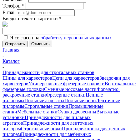
Телефон
*
E-mail
Введите текст с картинки
*
Я согласен на
обработку персональных данных
Отменить
Главная
-
Каталог
-
Принадлежности для строгальных станков
Шины для харвестеров
Цепи для харвестеров
Звездочки для
харвестеров
Универсальные фрезерные головки
Вертикальные
фрезерные головки
Сменные носовые части
Форматно-
раскроечные станки
Фрезерные станки
Цепные
пилорамы
Пильные агрегаты
Пильные цепи
Ленточные
пилорамы
Строгальные станки
Промышленные
станки
Мебельные станки
Сушка древесины
Вытяжные
установки
Принадлежности для пильных
агрегатов
Принадлежности для ленточных
пилорам
Строгальные ножи
Принадлежности для цепных
пилорам
Принадлежности для мебельных
станков
Принадлежности для промышленных