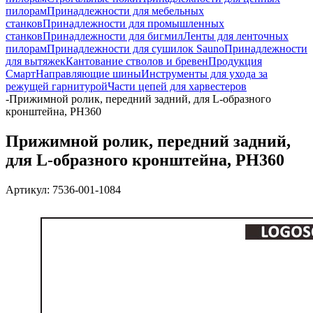
пилорам
Принадлежности для мебельных
станков
Принадлежности для промышленных
станков
Принадлежности для бигмил
Ленты для ленточных
пилорам
Принадлежности для сушилок Sauno
Принадлежности
для вытяжек
Кантование стволов и бревен
Продукция
Смарт
Направляющие шины
Инструменты для ухода за
режущей гарнитурой
Части цепей для харвестеров
-
Прижимной ролик, передний задний, для L-образного
кронштейна, PH360
Прижимной ролик, передний задний,
для L-образного кронштейна, PH360
Артикул:
7536-001-1084