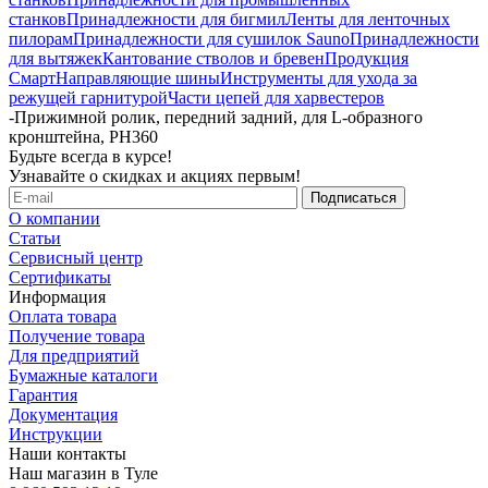
станков
Принадлежности для бигмил
Ленты для ленточных
пилорам
Принадлежности для сушилок Sauno
Принадлежности
для вытяжек
Кантование стволов и бревен
Продукция
Смарт
Направляющие шины
Инструменты для ухода за
режущей гарнитурой
Части цепей для харвестеров
-
Прижимной ролик, передний задний, для L-образного
кронштейна, PH360
Будьте всегда в курсе!
Узнавайте о скидках и акциях первым!
О компании
Статьи
Сервисный центр
Сертификаты
Информация
Оплата товара
Получение товара
Для предприятий
Бумажные каталоги
Гарантия
Документация
Инструкции
Наши контакты
Наш магазин в Туле