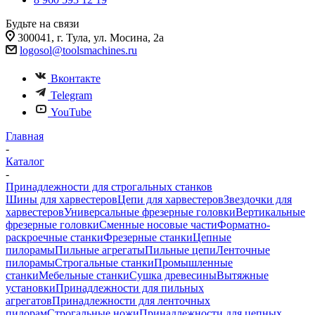
Будьте на связи
300041, г. Тула, ул. Мосина, 2а
logosol@toolsmachines.ru
Вконтакте
Telegram
YouTube
Главная
-
Каталог
-
Принадлежности для строгальных станков
Шины для харвестеров
Цепи для харвестеров
Звездочки для
харвестеров
Универсальные фрезерные головки
Вертикальные
фрезерные головки
Сменные носовые части
Форматно-
раскроечные станки
Фрезерные станки
Цепные
пилорамы
Пильные агрегаты
Пильные цепи
Ленточные
пилорамы
Строгальные станки
Промышленные
станки
Мебельные станки
Сушка древесины
Вытяжные
установки
Принадлежности для пильных
агрегатов
Принадлежности для ленточных
пилорам
Строгальные ножи
Принадлежности для цепных