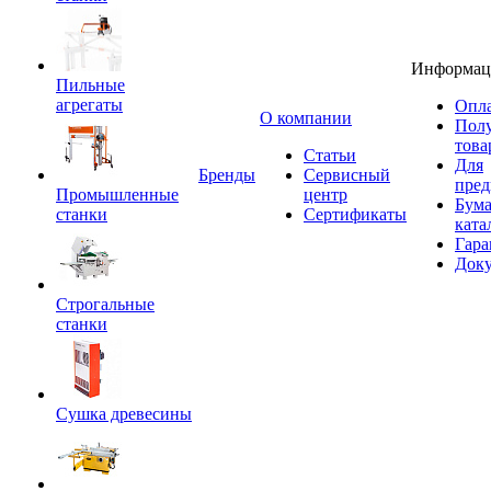
Информац
Пильные
агрегаты
Опла
O компании
Пол
това
Статьи
Для
Бренды
Сервисный
пред
Промышленные
центр
Бум
станки
Сертификаты
ката
Гара
Док
Строгальные
станки
Сушка древесины