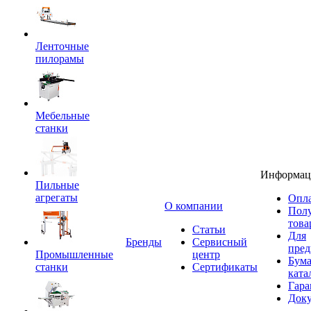
Ленточные
пилорамы
Мебельные
станки
Информац
Пильные
агрегаты
Опла
O компании
Пол
това
Статьи
Для
Бренды
Сервисный
пред
Промышленные
центр
Бум
станки
Сертификаты
ката
Гара
Док