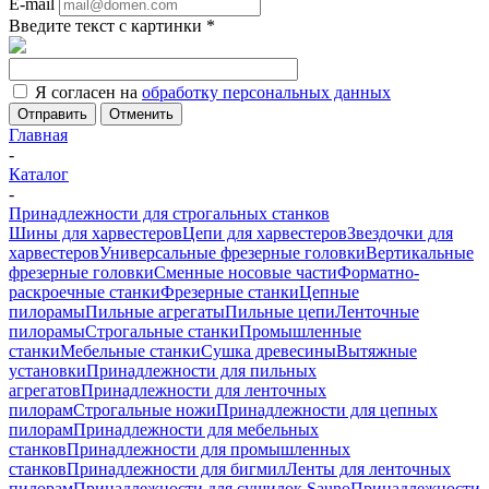
E-mail
Введите текст с картинки
*
Я согласен на
обработку персональных данных
Отменить
Главная
-
Каталог
-
Принадлежности для строгальных станков
Шины для харвестеров
Цепи для харвестеров
Звездочки для
харвестеров
Универсальные фрезерные головки
Вертикальные
фрезерные головки
Сменные носовые части
Форматно-
раскроечные станки
Фрезерные станки
Цепные
пилорамы
Пильные агрегаты
Пильные цепи
Ленточные
пилорамы
Строгальные станки
Промышленные
станки
Мебельные станки
Сушка древесины
Вытяжные
установки
Принадлежности для пильных
агрегатов
Принадлежности для ленточных
пилорам
Строгальные ножи
Принадлежности для цепных
пилорам
Принадлежности для мебельных
станков
Принадлежности для промышленных
станков
Принадлежности для бигмил
Ленты для ленточных
пилорам
Принадлежности для сушилок Sauno
Принадлежности