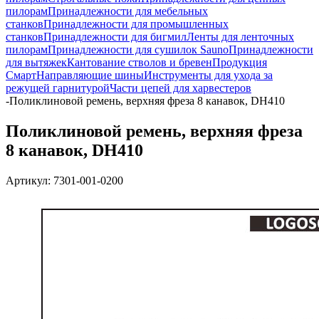
пилорам
Принадлежности для мебельных
станков
Принадлежности для промышленных
станков
Принадлежности для бигмил
Ленты для ленточных
пилорам
Принадлежности для сушилок Sauno
Принадлежности
для вытяжек
Кантование стволов и бревен
Продукция
Смарт
Направляющие шины
Инструменты для ухода за
режущей гарнитурой
Части цепей для харвестеров
-
Поликлиновой ремень, верхняя фреза 8 канавок, DH410
Поликлиновой ремень, верхняя фреза
8 канавок, DH410
Артикул:
7301-001-0200