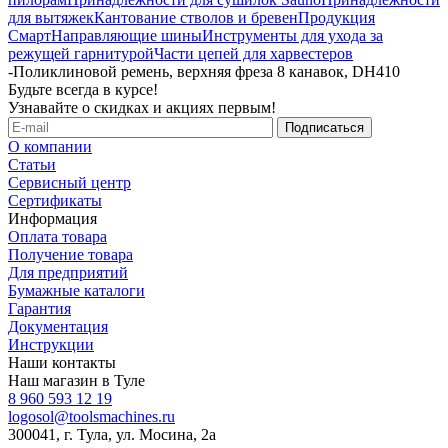
для вытяжек
Кантование стволов и бревен
Продукция
Смарт
Направляющие шины
Инструменты для ухода за
режущей гарнитурой
Части цепей для харвестеров
-
Поликлиновой ремень, верхняя фреза 8 канавок, DH410
Будьте всегда в курсе!
Узнавайте о скидках и акциях первым!
О компании
Статьи
Сервисный центр
Сертификаты
Информация
Оплата товара
Получение товара
Для предприятий
Бумажные каталоги
Гарантия
Документация
Инструкции
Наши контакты
Наш магазин в Туле
8 960 593 12 19
logosol@toolsmachines.ru
300041, г. Тула, ул. Мосина, 2а