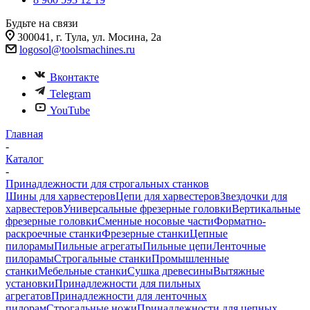
Будьте на связи
300041, г. Тула, ул. Мосина, 2а
logosol@toolsmachines.ru
Вконтакте
Telegram
YouTube
Главная
-
Каталог
-
Принадлежности для строгальных станков
Шины для харвестеров
Цепи для харвестеров
Звездочки для
харвестеров
Универсальные фрезерные головки
Вертикальные
фрезерные головки
Сменные носовые части
Форматно-
раскроечные станки
Фрезерные станки
Цепные
пилорамы
Пильные агрегаты
Пильные цепи
Ленточные
пилорамы
Строгальные станки
Промышленные
станки
Мебельные станки
Сушка древесины
Вытяжные
установки
Принадлежности для пильных
агрегатов
Принадлежности для ленточных
пилорам
Строгальные ножи
Принадлежности для цепных