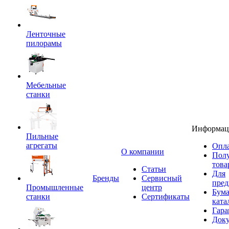
Ленточные
пилорамы
Мебельные
станки
Информац
Пильные
агрегаты
Опла
O компании
Пол
това
Статьи
Для
Бренды
Сервисный
пред
Промышленные
центр
Бум
станки
Сертификаты
ката
Гара
Док