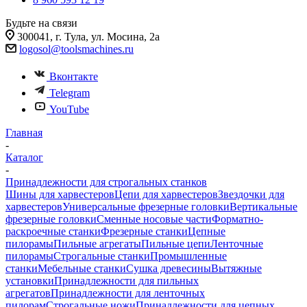
Будьте на связи
300041, г. Тула, ул. Мосина, 2а
logosol@toolsmachines.ru
Вконтакте
Telegram
YouTube
Главная
-
Каталог
-
Принадлежности для строгальных станков
Шины для харвестеров
Цепи для харвестеров
Звездочки для
харвестеров
Универсальные фрезерные головки
Вертикальные
фрезерные головки
Сменные носовые части
Форматно-
раскроечные станки
Фрезерные станки
Цепные
пилорамы
Пильные агрегаты
Пильные цепи
Ленточные
пилорамы
Строгальные станки
Промышленные
станки
Мебельные станки
Сушка древесины
Вытяжные
установки
Принадлежности для пильных
агрегатов
Принадлежности для ленточных
пилорам
Строгальные ножи
Принадлежности для цепных