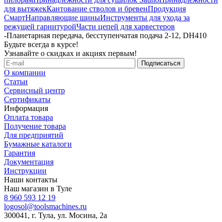
для вытяжек
Кантование стволов и бревен
Продукция
Смарт
Направляющие шины
Инструменты для ухода за
режущей гарнитурой
Части цепей для харвестеров
-
Планетарная передача, бесступенчатая ​​подача 2-12, DH410
Будьте всегда в курсе!
Узнавайте о скидках и акциях первым!
О компании
Статьи
Сервисный центр
Сертификаты
Информация
Оплата товара
Получение товара
Для предприятий
Бумажные каталоги
Гарантия
Документация
Инструкции
Наши контакты
Наш магазин в Туле
8 960 593 12 19
logosol@toolsmachines.ru
300041, г. Тула, ул. Мосина, 2а