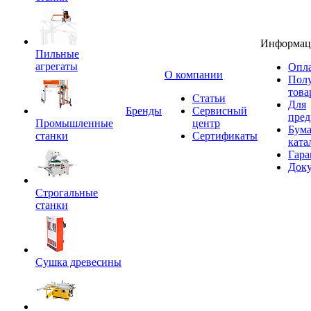
Информац
Пильные
агрегаты
Опла
O компании
Пол
това
Статьи
Для
Бренды
Сервисный
пред
Промышленные
центр
Бум
станки
Сертификаты
ката
Гара
Док
Строгальные
станки
Сушка древесины