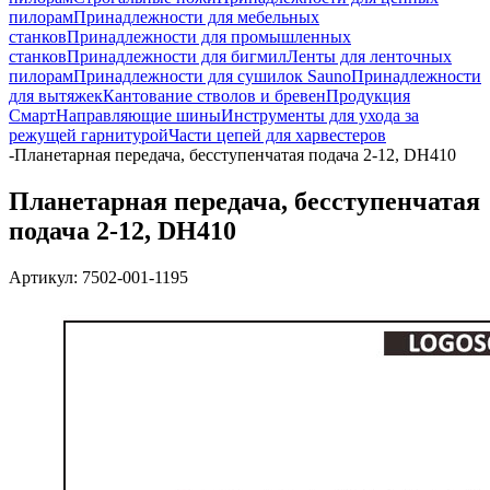
пилорам
Принадлежности для мебельных
станков
Принадлежности для промышленных
станков
Принадлежности для бигмил
Ленты для ленточных
пилорам
Принадлежности для сушилок Sauno
Принадлежности
для вытяжек
Кантование стволов и бревен
Продукция
Смарт
Направляющие шины
Инструменты для ухода за
режущей гарнитурой
Части цепей для харвестеров
-
Планетарная передача, бесступенчатая ​​подача 2-12, DH410
Планетарная передача, бесступенчатая
​​подача 2-12, DH410
Артикул:
7502-001-1195