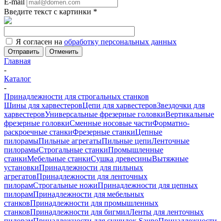
E-mail
Введите текст с картинки
*
Я согласен на
обработку персональных данных
Отменить
Главная
-
Каталог
-
Принадлежности для строгальных станков
Шины для харвестеров
Цепи для харвестеров
Звездочки для
харвестеров
Универсальные фрезерные головки
Вертикальные
фрезерные головки
Сменные носовые части
Форматно-
раскроечные станки
Фрезерные станки
Цепные
пилорамы
Пильные агрегаты
Пильные цепи
Ленточные
пилорамы
Строгальные станки
Промышленные
станки
Мебельные станки
Сушка древесины
Вытяжные
установки
Принадлежности для пильных
агрегатов
Принадлежности для ленточных
пилорам
Строгальные ножи
Принадлежности для цепных
пилорам
Принадлежности для мебельных
станков
Принадлежности для промышленных
станков
Принадлежности для бигмил
Ленты для ленточных
пилорам
Принадлежности для сушилок Sauno
Принадлежности