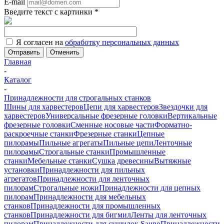
E-mail
Введите текст с картинки
*
Я согласен на
обработку персональных данных
Отменить
Главная
-
Каталог
-
Принадлежности для строгальных станков
Шины для харвестеров
Цепи для харвестеров
Звездочки для
харвестеров
Универсальные фрезерные головки
Вертикальные
фрезерные головки
Сменные носовые части
Форматно-
раскроечные станки
Фрезерные станки
Цепные
пилорамы
Пильные агрегаты
Пильные цепи
Ленточные
пилорамы
Строгальные станки
Промышленные
станки
Мебельные станки
Сушка древесины
Вытяжные
установки
Принадлежности для пильных
агрегатов
Принадлежности для ленточных
пилорам
Строгальные ножи
Принадлежности для цепных
пилорам
Принадлежности для мебельных
станков
Принадлежности для промышленных
станков
Принадлежности для бигмил
Ленты для ленточных
пилорам
Принадлежности для сушилок Sauno
Принадлежности