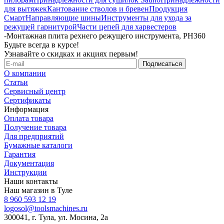
для вытяжек
Кантование стволов и бревен
Продукция
Смарт
Направляющие шины
Инструменты для ухода за
режущей гарнитурой
Части цепей для харвестеров
-
Монтажная плита рехнего режущего инструмента, PH360
Будьте всегда в курсе!
Узнавайте о скидках и акциях первым!
О компании
Статьи
Сервисный центр
Сертификаты
Информация
Оплата товара
Получение товара
Для предприятий
Бумажные каталоги
Гарантия
Документация
Инструкции
Наши контакты
Наш магазин в Туле
8 960 593 12 19
logosol@toolsmachines.ru
300041, г. Тула, ул. Мосина, 2а