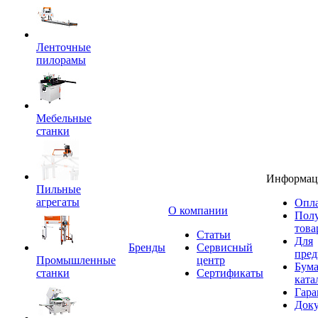
Ленточные
пилорамы
Мебельные
станки
Информац
Пильные
агрегаты
Опла
O компании
Пол
това
Статьи
Для
Бренды
Сервисный
пред
Промышленные
центр
Бум
станки
Сертификаты
ката
Гара
Док