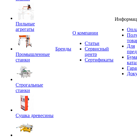
Информац
Пильные
агрегаты
Опла
O компании
Пол
това
Статьи
Для
Бренды
Сервисный
пред
Промышленные
центр
Бум
станки
Сертификаты
ката
Гара
Док
Строгальные
станки
Сушка древесины