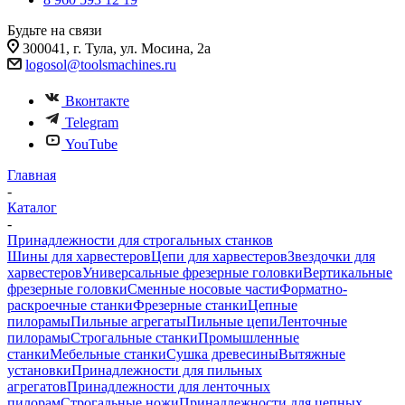
Будьте на связи
300041, г. Тула, ул. Мосина, 2а
logosol@toolsmachines.ru
Вконтакте
Telegram
YouTube
Главная
-
Каталог
-
Принадлежности для строгальных станков
Шины для харвестеров
Цепи для харвестеров
Звездочки для
харвестеров
Универсальные фрезерные головки
Вертикальные
фрезерные головки
Сменные носовые части
Форматно-
раскроечные станки
Фрезерные станки
Цепные
пилорамы
Пильные агрегаты
Пильные цепи
Ленточные
пилорамы
Строгальные станки
Промышленные
станки
Мебельные станки
Сушка древесины
Вытяжные
установки
Принадлежности для пильных
агрегатов
Принадлежности для ленточных
пилорам
Строгальные ножи
Принадлежности для цепных