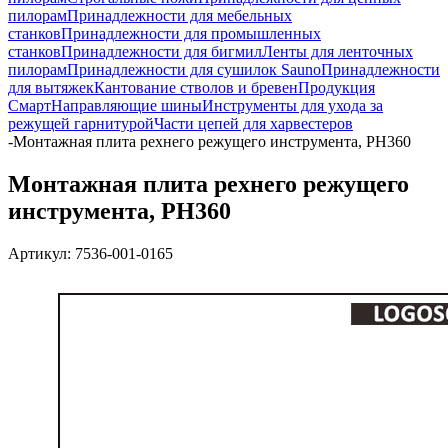
пилорам
Принадлежности для мебельных
станков
Принадлежности для промышленных
станков
Принадлежности для бигмил
Ленты для ленточных
пилорам
Принадлежности для сушилок Sauno
Принадлежности
для вытяжек
Кантование стволов и бревен
Продукция
Смарт
Направляющие шины
Инструменты для ухода за
режущей гарнитурой
Части цепей для харвестеров
-
Монтажная плита рехнего режущего инструмента, PH360
Монтажная плита рехнего режущего
инструмента, PH360
Артикул:
7536-001-0165