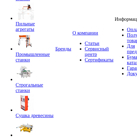
Информац
Пильные
агрегаты
Опла
O компании
Пол
това
Статьи
Для
Бренды
Сервисный
пред
Промышленные
центр
Бум
станки
Сертификаты
ката
Гара
Док
Строгальные
станки
Сушка древесины