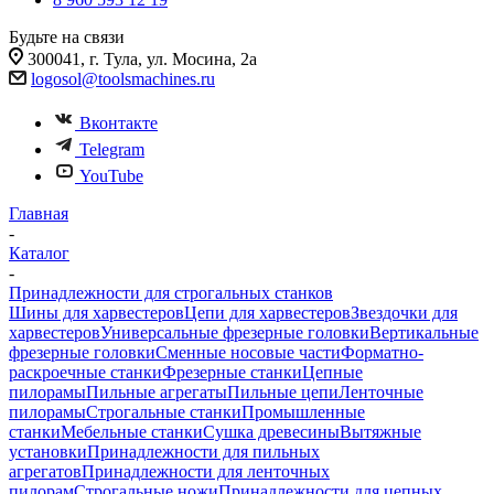
Будьте на связи
300041, г. Тула, ул. Мосина, 2а
logosol@toolsmachines.ru
Вконтакте
Telegram
YouTube
Главная
-
Каталог
-
Принадлежности для строгальных станков
Шины для харвестеров
Цепи для харвестеров
Звездочки для
харвестеров
Универсальные фрезерные головки
Вертикальные
фрезерные головки
Сменные носовые части
Форматно-
раскроечные станки
Фрезерные станки
Цепные
пилорамы
Пильные агрегаты
Пильные цепи
Ленточные
пилорамы
Строгальные станки
Промышленные
станки
Мебельные станки
Сушка древесины
Вытяжные
установки
Принадлежности для пильных
агрегатов
Принадлежности для ленточных
пилорам
Строгальные ножи
Принадлежности для цепных