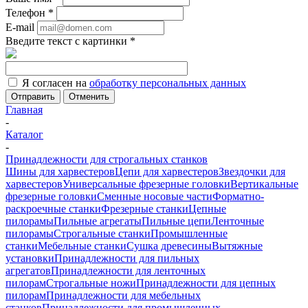
Телефон
*
E-mail
Введите текст с картинки
*
Я согласен на
обработку персональных данных
Отменить
Главная
-
Каталог
-
Принадлежности для строгальных станков
Шины для харвестеров
Цепи для харвестеров
Звездочки для
харвестеров
Универсальные фрезерные головки
Вертикальные
фрезерные головки
Сменные носовые части
Форматно-
раскроечные станки
Фрезерные станки
Цепные
пилорамы
Пильные агрегаты
Пильные цепи
Ленточные
пилорамы
Строгальные станки
Промышленные
станки
Мебельные станки
Сушка древесины
Вытяжные
установки
Принадлежности для пильных
агрегатов
Принадлежности для ленточных
пилорам
Строгальные ножи
Принадлежности для цепных
пилорам
Принадлежности для мебельных
станков
Принадлежности для промышленных