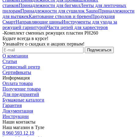
станков
Принадлежности для бигмил
Ленты для ленточных
пилорам
Принадлежности для сушилок Sauno
Принадлежности
для вытяжек
Кантование стволов и бревен
Продукция
Смарт
Направляющие шины
Инструменты для ухода за
режущей гарнитурой
Части цепей для харвестеров
-
Комплект сменных режущих пластин PH260
Будьте всегда в курсе!
Узнавайте о скидках и акциях первым!
О компании
Статьи
Сервисный центр
Сертификаты
Информация
Оплата товара
Получение товара
Для предприятий
Бумажные каталоги
Гарантия
Документация
Инструкции
Наши контакты
Наш магазин в Туле
8 960 593 12 19