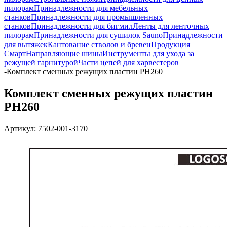
пилорам
Принадлежности для мебельных
станков
Принадлежности для промышленных
станков
Принадлежности для бигмил
Ленты для ленточных
пилорам
Принадлежности для сушилок Sauno
Принадлежности
для вытяжек
Кантование стволов и бревен
Продукция
Смарт
Направляющие шины
Инструменты для ухода за
режущей гарнитурой
Части цепей для харвестеров
-
Комплект сменных режущих пластин PH260
Комплект сменных режущих пластин
PH260
Артикул:
7502-001-3170