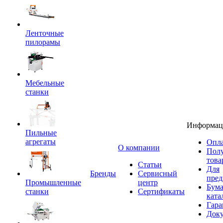
Ленточные
пилорамы
Мебельные
станки
Информац
Пильные
агрегаты
Опла
O компании
Пол
това
Статьи
Для
Бренды
Сервисный
пред
Промышленные
центр
Бум
станки
Сертификаты
ката
Гара
Док