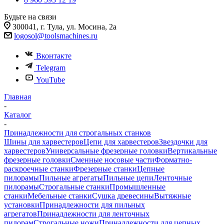
Будьте на связи
300041, г. Тула, ул. Мосина, 2а
logosol@toolsmachines.ru
Вконтакте
Telegram
YouTube
Главная
-
Каталог
-
Принадлежности для строгальных станков
Шины для харвестеров
Цепи для харвестеров
Звездочки для
харвестеров
Универсальные фрезерные головки
Вертикальные
фрезерные головки
Сменные носовые части
Форматно-
раскроечные станки
Фрезерные станки
Цепные
пилорамы
Пильные агрегаты
Пильные цепи
Ленточные
пилорамы
Строгальные станки
Промышленные
станки
Мебельные станки
Сушка древесины
Вытяжные
установки
Принадлежности для пильных
агрегатов
Принадлежности для ленточных
пилорам
Строгальные ножи
Принадлежности для цепных