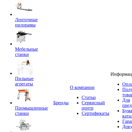
Ленточные
пилорамы
Мебельные
станки
Информац
Пильные
агрегаты
Опла
O компании
Пол
това
Статьи
Для
Бренды
Сервисный
пред
Промышленные
центр
Бум
станки
Сертификаты
ката
Гара
Док