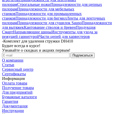
пилорам
Строгальные ножи
Принадлежности для цепных
пилорам
Принадлежности для мебельных
станков
Принадлежности для промышленных
станков
Принадлежности для бигмил
Ленты для ленточных
пилорам
Принадлежности для сушилок Sauno
Принадлежности
для вытяжек
Кантование стволов и бревен
Продукция
Смарт
Направляющие шины
Инструменты для ухода за
режущей гарнитурой
Части цепей для харвестеров
-
Комплект для удаления стружки DH410
Будьте всегда в курсе!
Узнавайте о скидках и акциях первым!
О компании
Статьи
Сервисный центр
Сертификаты
Информация
Оплата товара
Получение товара
Для предприятий
Бумажные каталоги
Гарантия
Документация
Инструкции