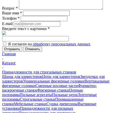
Вопрос
*
Ваше имя
*
Телефон
*
E-mail
Введите текст с картинки
*
Я согласен на
обработку персональных данных
Отменить
Главная
-
Каталог
-
Принадлежности для строгальных станков
Шины для харвестеров
Цепи для харвестеров
Звездочки для
харвестеров
Универсальные фрезерные головки
Вертикальные
фрезерные головки
Сменные носовые части
Форматно-
раскроечные станки
Фрезерные станки
Цепные
пилорамы
Пильные агрегаты
Пильные цепи
Ленточные
пилорамы
Строгальные станки
Промышленные
станки
Мебельные станки
Сушка древесины
Вытяжные
установки
Принадлежности для пильных
агрегатов
Принадлежности для ленточных