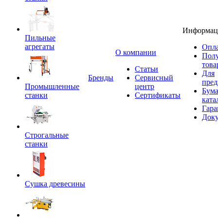
Информац
Пильные
агрегаты
Опла
O компании
Пол
това
Статьи
Для
Бренды
Сервисный
пред
Промышленные
центр
Бум
станки
Сертификаты
ката
Гара
Док
Строгальные
станки
Сушка древесины