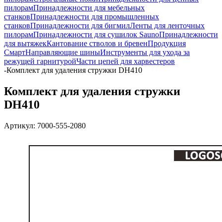
пилорам
Принадлежности для мебельных
станков
Принадлежности для промышленных
станков
Принадлежности для бигмил
Ленты для ленточных
пилорам
Принадлежности для сушилок Sauno
Принадлежности
для вытяжек
Кантование стволов и бревен
Продукция
Смарт
Направляющие шины
Инструменты для ухода за
режущей гарнитурой
Части цепей для харвестеров
-
Комплект для удаления стружки DH410
Комплект для удаления стружки
DH410
Артикул:
7000-555-2080