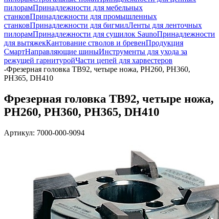
пилорам
Принадлежности для мебельных
станков
Принадлежности для промышленных
станков
Принадлежности для бигмил
Ленты для ленточных
пилорам
Принадлежности для сушилок Sauno
Принадлежности
для вытяжек
Кантование стволов и бревен
Продукция
Смарт
Направляющие шины
Инструменты для ухода за
режущей гарнитурой
Части цепей для харвестеров
-
Фрезерная головка TB92, четыре ножа, PH260, PH360,
PH365, DH410
Фрезерная головка TB92, четыре ножа,
PH260, PH360, PH365, DH410
Артикул:
7000-000-9094