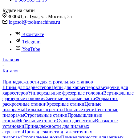
Будьте на связи
300041, г. Тула, ул. Мосина, 2а
logosol@toolsmachines.ru
Вконтакте
Telegram
YouTube
Главная
-
Каталог
-
Принадлежности для строгальных станков
Шины для харвестеров
Цепи для харвестеров
Звездочки для
харвестеров
Универсальные фрезерные головки
Вертикальные
фрезерные головки
Сменные носовые части
Форматно-
раскроечные станки
Фрезерные станки
Цепные
пилорамы
Пильные агрегаты
Пильные цепи
Ленточные
пилорамы
Строгальные станки
Промышленные
станки
Мебельные станки
Сушка древесины
Вытяжные
установки
Принадлежности для пильных
агрегатов
Принадлежности для ленточных
пилорам
Строгальные ножи
Принадлежности для цепных