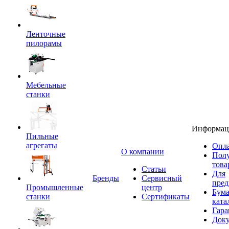
Ленточные
пилорамы
Мебельные
станки
Информац
Пильные
агрегаты
Опла
O компании
Пол
това
Статьи
Для
Бренды
Сервисный
пред
Промышленные
центр
Бум
станки
Сертификаты
ката
Гара
Док