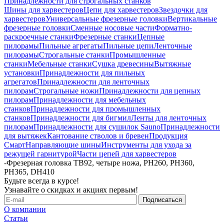
Принадлежности для строгальных станков
Шины для харвестеров
Цепи для харвестеров
Звездочки для
харвестеров
Универсальные фрезерные головки
Вертикальные
фрезерные головки
Сменные носовые части
Форматно-
раскроечные станки
Фрезерные станки
Цепные
пилорамы
Пильные агрегаты
Пильные цепи
Ленточные
пилорамы
Строгальные станки
Промышленные
станки
Мебельные станки
Сушка древесины
Вытяжные
установки
Принадлежности для пильных
агрегатов
Принадлежности для ленточных
пилорам
Строгальные ножи
Принадлежности для цепных
пилорам
Принадлежности для мебельных
станков
Принадлежности для промышленных
станков
Принадлежности для бигмил
Ленты для ленточных
пилорам
Принадлежности для сушилок Sauno
Принадлежности
для вытяжек
Кантование стволов и бревен
Продукция
Смарт
Направляющие шины
Инструменты для ухода за
режущей гарнитурой
Части цепей для харвестеров
-
Фрезерная головка TB92, четыре ножа, PH260, PH360,
PH365, DH410
Будьте всегда в курсе!
Узнавайте о скидках и акциях первым!
О компании
Статьи