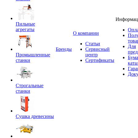
Информац
Пильные
агрегаты
Опла
O компании
Пол
това
Статьи
Для
Бренды
Сервисный
пред
Промышленные
центр
Бум
станки
Сертификаты
ката
Гара
Док
Строгальные
станки
Сушка древесины