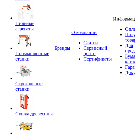
Информац
Пильные
агрегаты
Опла
O компании
Пол
това
Статьи
Для
Бренды
Сервисный
пред
Промышленные
центр
Бум
станки
Сертификаты
ката
Гара
Док
Строгальные
станки
Сушка древесины