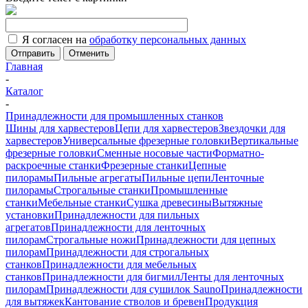
Я согласен на
обработку персональных данных
Отменить
Главная
-
Каталог
-
Принадлежности для промышленных станков
Шины для харвестеров
Цепи для харвестеров
Звездочки для
харвестеров
Универсальные фрезерные головки
Вертикальные
фрезерные головки
Сменные носовые части
Форматно-
раскроечные станки
Фрезерные станки
Цепные
пилорамы
Пильные агрегаты
Пильные цепи
Ленточные
пилорамы
Строгальные станки
Промышленные
станки
Мебельные станки
Сушка древесины
Вытяжные
установки
Принадлежности для пильных
агрегатов
Принадлежности для ленточных
пилорам
Строгальные ножи
Принадлежности для цепных
пилорам
Принадлежности для строгальных
станков
Принадлежности для мебельных
станков
Принадлежности для бигмил
Ленты для ленточных
пилорам
Принадлежности для сушилок Sauno
Принадлежности
для вытяжек
Кантование стволов и бревен
Продукция