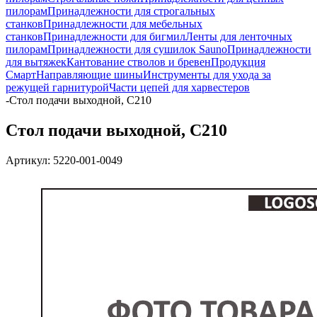
пилорам
Принадлежности для строгальных
станков
Принадлежности для мебельных
станков
Принадлежности для бигмил
Ленты для ленточных
пилорам
Принадлежности для сушилок Sauno
Принадлежности
для вытяжек
Кантование стволов и бревен
Продукция
Смарт
Направляющие шины
Инструменты для ухода за
режущей гарнитурой
Части цепей для харвестеров
-
Стол подачи выходной, C210
Стол подачи выходной, C210
Артикул:
5220-001-0049