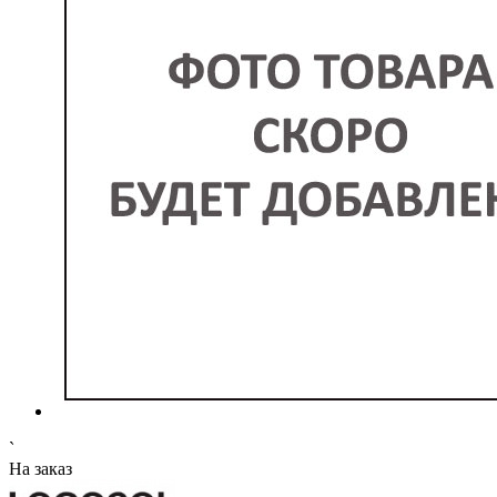
`
На заказ