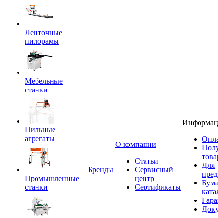
Ленточные
пилорамы
Мебельные
станки
Информац
Пильные
агрегаты
Опла
O компании
Пол
това
Статьи
Для
Бренды
Сервисный
пред
Промышленные
центр
Бум
станки
Сертификаты
ката
Гара
Док