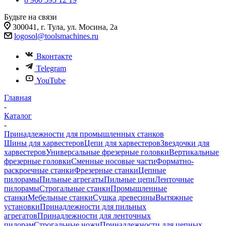
Будьте на связи
300041, г. Тула, ул. Мосина, 2а
logosol@toolsmachines.ru
Вконтакте
Telegram
YouTube
Главная
-
Каталог
-
Принадлежности для промышленных станков
Шины для харвестеров
Цепи для харвестеров
Звездочки для
харвестеров
Универсальные фрезерные головки
Вертикальные
фрезерные головки
Сменные носовые части
Форматно-
раскроечные станки
Фрезерные станки
Цепные
пилорамы
Пильные агрегаты
Пильные цепи
Ленточные
пилорамы
Строгальные станки
Промышленные
станки
Мебельные станки
Сушка древесины
Вытяжные
установки
Принадлежности для пильных
агрегатов
Принадлежности для ленточных
пилорам
Строгальные ножи
Принадлежности для цепных