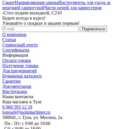
Смарт
Направляющие шины
Инструменты для ухода за
режущей гарнитурой
Части цепей для харвестеров
-
Стол подачи выходной, C210
Будьте всегда в курсе!
Узнавайте о скидках и акциях первым!
О компании
Статьи
Сервисный центр
Сертификаты
Информация
Оплата товара
Получение товара
Для предприятий
Бумажные каталоги
Гарантия
Документация
Инструкции
Наши контакты
Наш магазин в Туле
8 960 593 12 19
logosol@toolsmachines.ru
300041, г. Тула, ул. Мосина, 2а
Пн - Пт: с 9:00 до 19:00
Сб: с 9:00 до 18:00