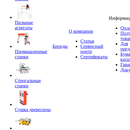
Информац
Пильные
агрегаты
Опла
O компании
Пол
това
Статьи
Для
Бренды
Сервисный
пред
Промышленные
центр
Бум
станки
Сертификаты
ката
Гара
Док
Строгальные
станки
Сушка древесины