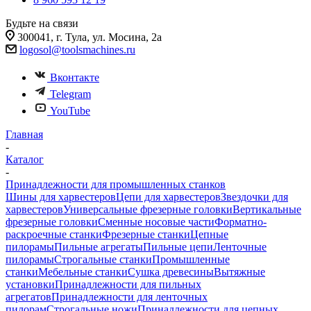
Будьте на связи
300041, г. Тула, ул. Мосина, 2а
logosol@toolsmachines.ru
Вконтакте
Telegram
YouTube
Главная
-
Каталог
-
Принадлежности для промышленных станков
Шины для харвестеров
Цепи для харвестеров
Звездочки для
харвестеров
Универсальные фрезерные головки
Вертикальные
фрезерные головки
Сменные носовые части
Форматно-
раскроечные станки
Фрезерные станки
Цепные
пилорамы
Пильные агрегаты
Пильные цепи
Ленточные
пилорамы
Строгальные станки
Промышленные
станки
Мебельные станки
Сушка древесины
Вытяжные
установки
Принадлежности для пильных
агрегатов
Принадлежности для ленточных
пилорам
Строгальные ножи
Принадлежности для цепных