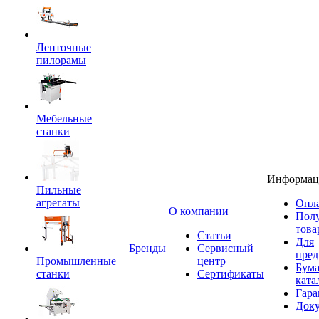
Ленточные
пилорамы
Мебельные
станки
Информац
Пильные
агрегаты
Опла
O компании
Пол
това
Статьи
Для
Бренды
Сервисный
пред
Промышленные
центр
Бум
станки
Сертификаты
ката
Гара
Док