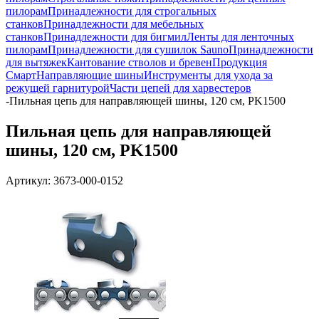
пилорам
Принадлежности для строгальных
станков
Принадлежности для мебельных
станков
Принадлежности для бигмил
Ленты для ленточных
пилорам
Принадлежности для сушилок Sauno
Принадлежности
для вытяжек
Кантование стволов и бревен
Продукция
Смарт
Направляющие шины
Инструменты для ухода за
режущей гарнитурой
Части цепей для харвестеров
-
Пильная цепь для направляющей шины, 120 см, PK1500
Пильная цепь для направляющей
шины, 120 см, PK1500
Артикул:
3673-000-0152