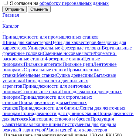
Я согласен на
обработку персональных данных
Отменить
Главная
-
Каталог
-
Принадлежности для промышленных станков
Шины для харвестеров
Цепи для харвестеров
Звездочки для
харвестеров
Универсальные фрезерные головки
Вертикальные
фрезерные головки
Сменные носовые части
Форматно-
раскроечные станки
Фрезерные станки
Цепные
пилорамы
Пильные агрегаты
Пильные цепи
Ленточные
пилорамы
Строгальные станки
Промышленные
станки
Мебельные станки
Сушка древесины
Вытяжные
установки
Принадлежности для пильных
агрегатов
Принадлежности для ленточных
пилорам
Строгальные ножи
Принадлежности для цепных
пилорам
Принадлежности для строгальных
станков
Принадлежности для мебельных
станков
Принадлежности для бигмил
Ленты для ленточных
пилорам
Принадлежности для сушилок Sauno
Принадлежности
для вытяжек
Кантование стволов и бревен
Продукция
Смарт
Направляющие шины
Инструменты для ухода за
режущей гарнитурой
Части цепей для харвестеров
-
Пильная цепь для направляющей шины, 120 см, PK1500