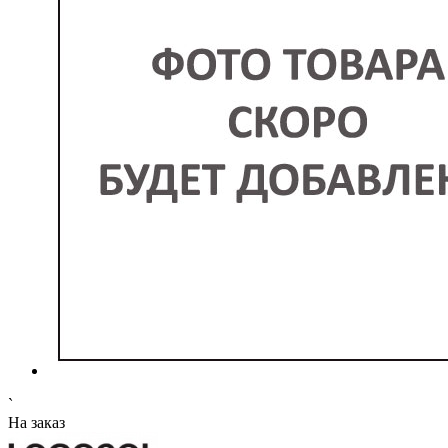
`
На заказ