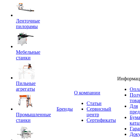
Ленточные
пилорамы
Мебельные
станки
Информац
Пильные
агрегаты
Опла
O компании
Пол
това
Статьи
Для
Бренды
Сервисный
пред
Промышленные
центр
Бум
станки
Сертификаты
ката
Гара
Док