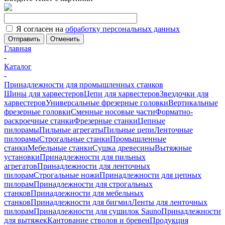
Я согласен на
обработку персональных данных
Отменить
Главная
-
Каталог
-
Принадлежности для промышленных станков
Шины для харвестеров
Цепи для харвестеров
Звездочки для
харвестеров
Универсальные фрезерные головки
Вертикальные
фрезерные головки
Сменные носовые части
Форматно-
раскроечные станки
Фрезерные станки
Цепные
пилорамы
Пильные агрегаты
Пильные цепи
Ленточные
пилорамы
Строгальные станки
Промышленные
станки
Мебельные станки
Сушка древесины
Вытяжные
установки
Принадлежности для пильных
агрегатов
Принадлежности для ленточных
пилорам
Строгальные ножи
Принадлежности для цепных
пилорам
Принадлежности для строгальных
станков
Принадлежности для мебельных
станков
Принадлежности для бигмил
Ленты для ленточных
пилорам
Принадлежности для сушилок Sauno
Принадлежности
для вытяжек
Кантование стволов и бревен
Продукция