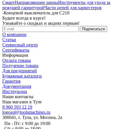
Смарт
Направляющие шины
Инструменты для ухода за
режущей гарнитурой
Части цепей для харвестеров
-
Концевой выключатель для C210
Будьте всегда в курсе!
Узнавайте о скидках и акциях первым!
О компании
Статьи
Сервисный центр
Сертификаты
Информация
Оплата товара
Получение товара
Для предприятий
Бумажные каталоги
Гарантия
Документация
Инструкции
Наши контакты
Наш магазин в Туле
8 960 593 12 19
logosol@toolsmachines.ru
300041, г. Тула, ул. Мосина, 2а
Пн - Пт: с 9:00 до 19:00
Сб: с 9:00 до 18:00