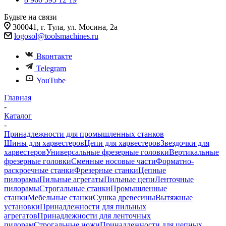
Будьте на связи
300041, г. Тула, ул. Мосина, 2а
logosol@toolsmachines.ru
Вконтакте
Telegram
YouTube
Главная
-
Каталог
-
Принадлежности для промышленных станков
Шины для харвестеров
Цепи для харвестеров
Звездочки для
харвестеров
Универсальные фрезерные головки
Вертикальные
фрезерные головки
Сменные носовые части
Форматно-
раскроечные станки
Фрезерные станки
Цепные
пилорамы
Пильные агрегаты
Пильные цепи
Ленточные
пилорамы
Строгальные станки
Промышленные
станки
Мебельные станки
Сушка древесины
Вытяжные
установки
Принадлежности для пильных
агрегатов
Принадлежности для ленточных
пилорам
Строгальные ножи
Принадлежности для цепных