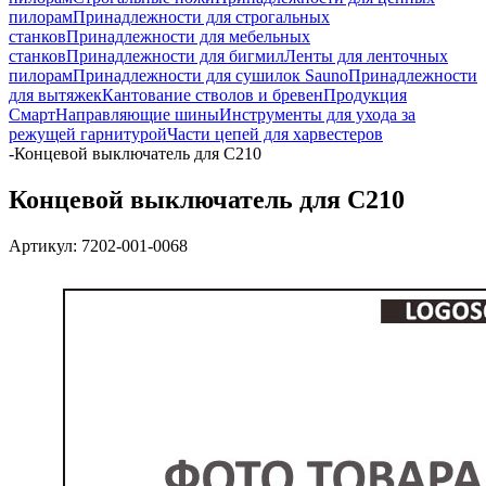
пилорам
Принадлежности для строгальных
станков
Принадлежности для мебельных
станков
Принадлежности для бигмил
Ленты для ленточных
пилорам
Принадлежности для сушилок Sauno
Принадлежности
для вытяжек
Кантование стволов и бревен
Продукция
Смарт
Направляющие шины
Инструменты для ухода за
режущей гарнитурой
Части цепей для харвестеров
-
Концевой выключатель для C210
Концевой выключатель для C210
Артикул:
7202-001-0068