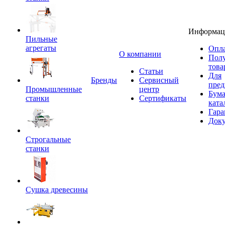
Информац
Пильные
агрегаты
Опла
O компании
Пол
това
Статьи
Для
Бренды
Сервисный
пред
Промышленные
центр
Бум
станки
Сертификаты
ката
Гара
Док
Строгальные
станки
Сушка древесины