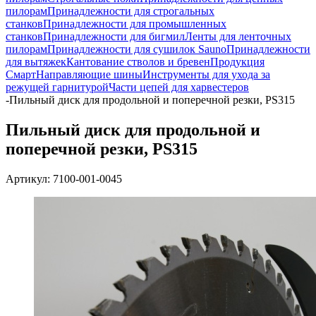
пилорам
Принадлежности для строгальных
станков
Принадлежности для промышленных
станков
Принадлежности для бигмил
Ленты для ленточных
пилорам
Принадлежности для сушилок Sauno
Принадлежности
для вытяжек
Кантование стволов и бревен
Продукция
Смарт
Направляющие шины
Инструменты для ухода за
режущей гарнитурой
Части цепей для харвестеров
-
Пильный диск для продольной и поперечной резки, PS315
Пильный диск для продольной и
поперечной резки, PS315
Артикул:
7100-001-0045