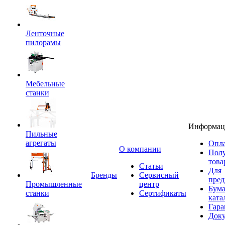
Ленточные
пилорамы
Мебельные
станки
Информац
Пильные
агрегаты
Опла
O компании
Пол
това
Статьи
Для
Бренды
Сервисный
пред
Промышленные
центр
Бум
станки
Сертификаты
ката
Гара
Док