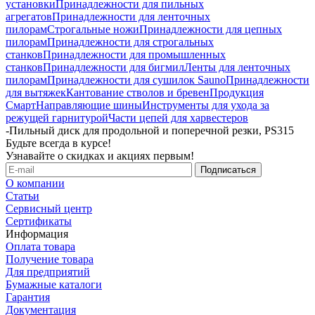
установки
Принадлежности для пильных
агрегатов
Принадлежности для ленточных
пилорам
Строгальные ножи
Принадлежности для цепных
пилорам
Принадлежности для строгальных
станков
Принадлежности для промышленных
станков
Принадлежности для бигмил
Ленты для ленточных
пилорам
Принадлежности для сушилок Sauno
Принадлежности
для вытяжек
Кантование стволов и бревен
Продукция
Смарт
Направляющие шины
Инструменты для ухода за
режущей гарнитурой
Части цепей для харвестеров
-
Пильный диск для продольной и поперечной резки, PS315
Будьте всегда в курсе!
Узнавайте о скидках и акциях первым!
О компании
Статьи
Сервисный центр
Сертификаты
Информация
Оплата товара
Получение товара
Для предприятий
Бумажные каталоги
Гарантия
Документация