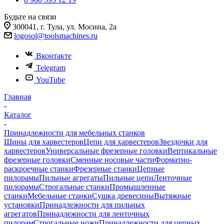
Будьте на связи
300041, г. Тула, ул. Мосина, 2а
logosol@toolsmachines.ru
Вконтакте
Telegram
YouTube
Главная
-
Каталог
-
Принадлежности для мебельных станков
Шины для харвестеров
Цепи для харвестеров
Звездочки для
харвестеров
Универсальные фрезерные головки
Вертикальные
фрезерные головки
Сменные носовые части
Форматно-
раскроечные станки
Фрезерные станки
Цепные
пилорамы
Пильные агрегаты
Пильные цепи
Ленточные
пилорамы
Строгальные станки
Промышленные
станки
Мебельные станки
Сушка древесины
Вытяжные
установки
Принадлежности для пильных
агрегатов
Принадлежности для ленточных
пилорам
Строгальные ножи
Принадлежности для цепных