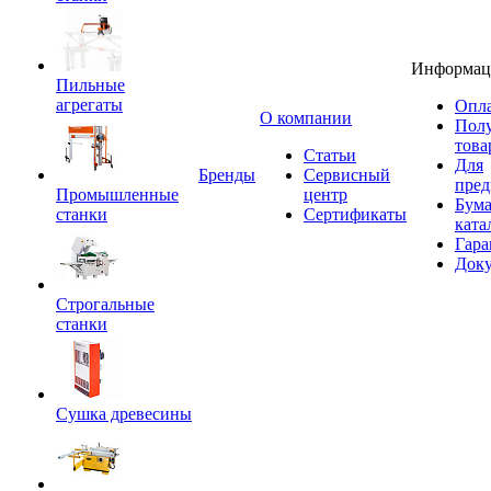
Информац
Пильные
агрегаты
Опла
O компании
Пол
това
Статьи
Для
Бренды
Сервисный
пред
Промышленные
центр
Бум
станки
Сертификаты
ката
Гара
Док
Строгальные
станки
Сушка древесины