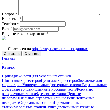
Вопрос
*
Ваше имя
*
Телефон
*
E-mail
Введите текст с картинки
*
Я согласен на
обработку персональных данных
Отменить
Главная
-
Каталог
-
Принадлежности для мебельных станков
Шины для харвестеров
Цепи для харвестеров
Звездочки для
харвестеров
Универсальные фрезерные головки
Вертикальные
фрезерные головки
Сменные носовые части
Форматно-
раскроечные станки
Фрезерные станки
Цепные
пилорамы
Пильные агрегаты
Пильные цепи
Ленточные
пилорамы
Строгальные станки
Промышленные
станки
Мебельные станки
Сушка древесины
Вытяжные