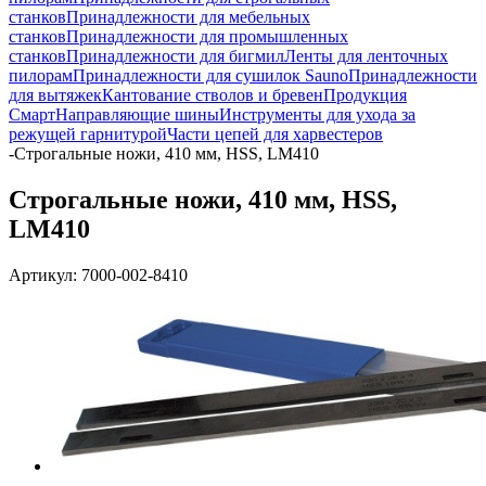
станков
Принадлежности для мебельных
станков
Принадлежности для промышленных
станков
Принадлежности для бигмил
Ленты для ленточных
пилорам
Принадлежности для сушилок Sauno
Принадлежности
для вытяжек
Кантование стволов и бревен
Продукция
Смарт
Направляющие шины
Инструменты для ухода за
режущей гарнитурой
Части цепей для харвестеров
-
Строгальные ножи, 410 мм, HSS, LM410
Строгальные ножи, 410 мм, HSS,
LM410
Артикул:
7000-002-8410