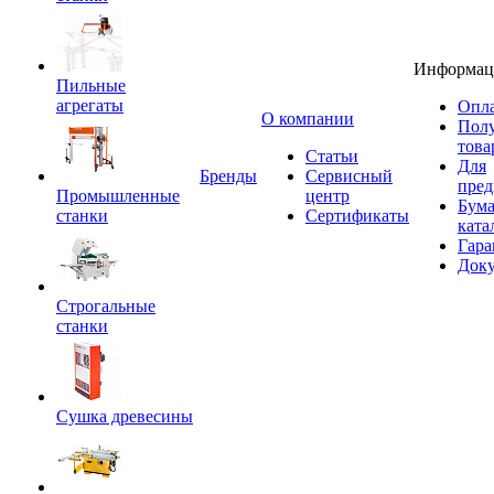
Информац
Пильные
агрегаты
Опла
O компании
Пол
това
Статьи
Для
Бренды
Сервисный
пред
Промышленные
центр
Бум
станки
Сертификаты
ката
Гара
Док
Строгальные
станки
Сушка древесины