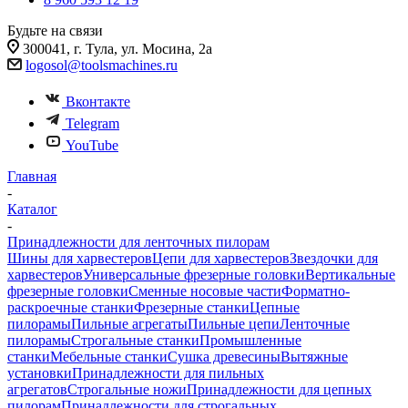
Будьте на связи
300041, г. Тула, ул. Мосина, 2а
logosol@toolsmachines.ru
Вконтакте
Telegram
YouTube
Главная
-
Каталог
-
Принадлежности для ленточных пилорам
Шины для харвестеров
Цепи для харвестеров
Звездочки для
харвестеров
Универсальные фрезерные головки
Вертикальные
фрезерные головки
Сменные носовые части
Форматно-
раскроечные станки
Фрезерные станки
Цепные
пилорамы
Пильные агрегаты
Пильные цепи
Ленточные
пилорамы
Строгальные станки
Промышленные
станки
Мебельные станки
Сушка древесины
Вытяжные
установки
Принадлежности для пильных
агрегатов
Строгальные ножи
Принадлежности для цепных
пилорам
Принадлежности для строгальных