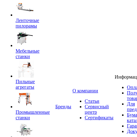
Ленточные
пилорамы
Мебельные
станки
Информац
Пильные
агрегаты
Опла
O компании
Пол
това
Статьи
Для
Бренды
Сервисный
пред
Промышленные
центр
Бум
станки
Сертификаты
ката
Гара
Док