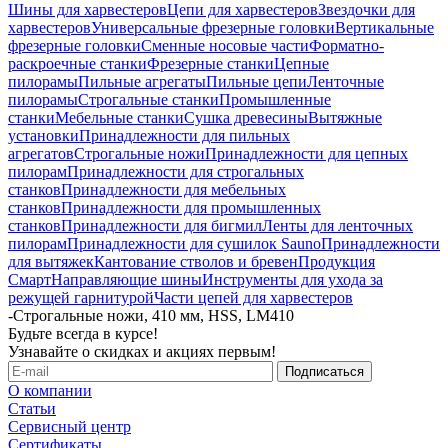
Шины для харвестеров
Цепи для харвестеров
Звездочки для
харвестеров
Универсальные фрезерные головки
Вертикальные
фрезерные головки
Сменные носовые части
Форматно-
раскроечные станки
Фрезерные станки
Цепные
пилорамы
Пильные агрегаты
Пильные цепи
Ленточные
пилорамы
Строгальные станки
Промышленные
станки
Мебельные станки
Сушка древесины
Вытяжные
установки
Принадлежности для пильных
агрегатов
Строгальные ножи
Принадлежности для цепных
пилорам
Принадлежности для строгальных
станков
Принадлежности для мебельных
станков
Принадлежности для промышленных
станков
Принадлежности для бигмил
Ленты для ленточных
пилорам
Принадлежности для сушилок Sauno
Принадлежности
для вытяжек
Кантование стволов и бревен
Продукция
Смарт
Направляющие шины
Инструменты для ухода за
режущей гарнитурой
Части цепей для харвестеров
-
Строгальные ножи, 410 мм, HSS, LM410
Будьте всегда в курсе!
Узнавайте о скидках и акциях первым!
О компании
Статьи
Сервисный центр
Сертификаты