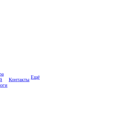
ра
Ещё
й
Контакты
оги