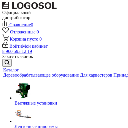
Официальный
дистрибьютор
Сравнение
0
Отложенные
0
Корзина
пусто
0
Войти
Мой кабинет
8 960 593 12 19
Заказать звонок
Каталог
Деревообрабатывающее оборудование
Для харвестеров
Принад
Вытяжные установки
Ленточные пилорамы