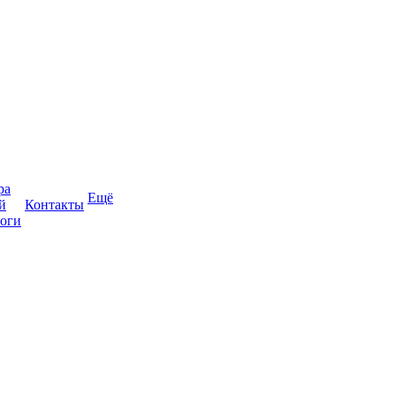
ра
Ещё
й
Контакты
оги