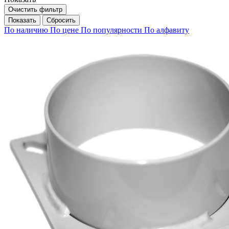
Очистить фильтр
Сбросить
По наличию
По цене
По популярности
По алфавиту