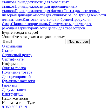
станков
Принадлежности для мебельных
станков
Принадлежности для промышленных
станков
Принадлежности для бигмил
Ленты для ленточных
пилорам
Принадлежности для сушилок Sauno
Принадлежности
для вытяжек
Кантование стволов и бревен
Продукция
Смарт
Направляющие шины
Инструменты для ухода за
режущей гарнитурой
Части цепей для харвестеров
Будьте всегда в курсе!
Узнавайте о скидках и акциях первым!
О компании
Статьи
Сервисный центр
Сертификаты
Информация
Оплата товара
Получение товара
Для предприятий
Бумажные каталоги
Гарантия
Документация
Инструкции
Наши контакты
Наш магазин в Туле
8 960 593 12 19