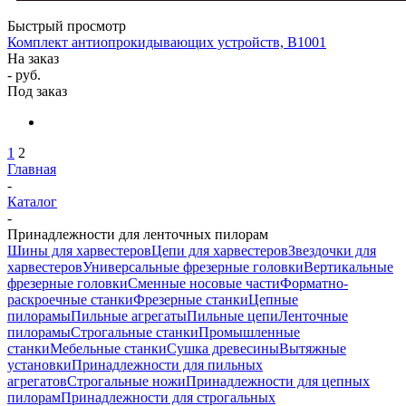
Быстрый просмотр
Комплект антиопрокидывающих устройств, B1001
На заказ
- руб.
Под заказ
1
2
Главная
-
Каталог
-
Принадлежности для ленточных пилорам
Шины для харвестеров
Цепи для харвестеров
Звездочки для
харвестеров
Универсальные фрезерные головки
Вертикальные
фрезерные головки
Сменные носовые части
Форматно-
раскроечные станки
Фрезерные станки
Цепные
пилорамы
Пильные агрегаты
Пильные цепи
Ленточные
пилорамы
Строгальные станки
Промышленные
станки
Мебельные станки
Сушка древесины
Вытяжные
установки
Принадлежности для пильных
агрегатов
Строгальные ножи
Принадлежности для цепных
пилорам
Принадлежности для строгальных