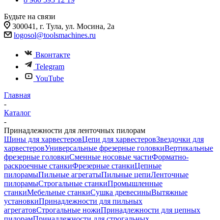
Будьте на связи
300041, г. Тула, ул. Мосина, 2а
logosol@toolsmachines.ru
Вконтакте
Telegram
YouTube
Главная
-
Каталог
-
Принадлежности для ленточных пилорам
Шины для харвестеров
Цепи для харвестеров
Звездочки для
харвестеров
Универсальные фрезерные головки
Вертикальные
фрезерные головки
Сменные носовые части
Форматно-
раскроечные станки
Фрезерные станки
Цепные
пилорамы
Пильные агрегаты
Пильные цепи
Ленточные
пилорамы
Строгальные станки
Промышленные
станки
Мебельные станки
Сушка древесины
Вытяжные
установки
Принадлежности для пильных
агрегатов
Строгальные ножи
Принадлежности для цепных
пилорам
Принадлежности для строгальных