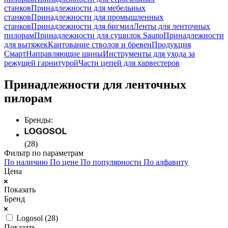
станков
Принадлежности для мебельных
станков
Принадлежности для промышленных
станков
Принадлежности для бигмил
Ленты для ленточных
пилорам
Принадлежности для сушилок Sauno
Принадлежности
для вытяжек
Кантование стволов и бревен
Продукция
Смарт
Направляющие шины
Инструменты для ухода за
режущей гарнитурой
Части цепей для харвестеров
Принадлежности для ленточных
пилорам
Бренды:
(28)
Фильтр по параметрам
По наличию
По цене
По популярности
По алфавиту
Цена
Показать
Бренд
Logosol (
28
)
Показать