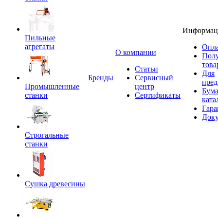
Информац
Пильные
агрегаты
Опла
O компании
Пол
това
Статьи
Для
Бренды
Сервисный
пред
Промышленные
центр
Бум
станки
Сертификаты
ката
Гара
Док
Строгальные
станки
Сушка древесины