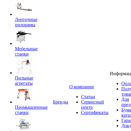
Ленточные
пилорамы
Мебельные
станки
Информац
Пильные
агрегаты
Опла
O компании
Пол
това
Статьи
Для
Бренды
Сервисный
пред
Промышленные
центр
Бум
станки
Сертификаты
ката
Гара
Док