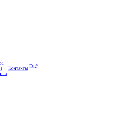
ра
Ещё
й
Контакты
оги