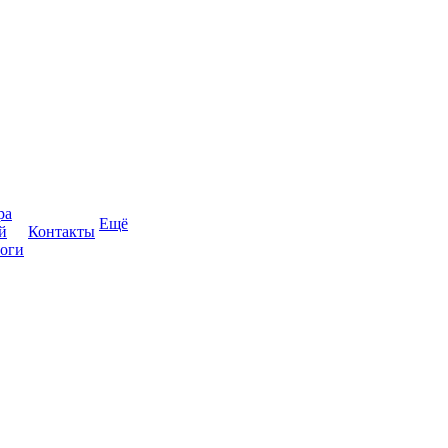
ра
Ещё
й
Контакты
оги