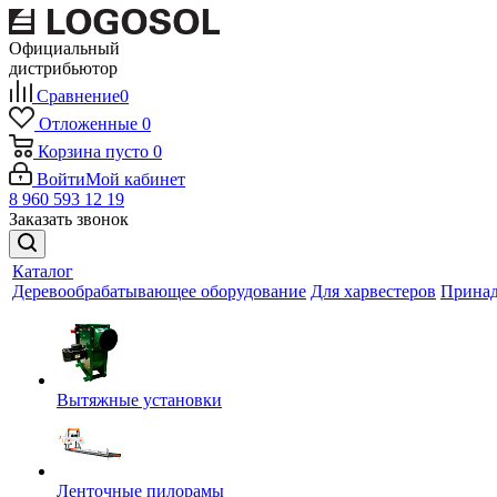
Официальный
дистрибьютор
Сравнение
0
Отложенные
0
Корзина
пусто
0
Войти
Мой кабинет
8 960 593 12 19
Заказать звонок
Каталог
Деревообрабатывающее оборудование
Для харвестеров
Принад
Вытяжные установки
Ленточные пилорамы