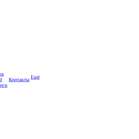
ра
Ещё
й
Контакты
оги